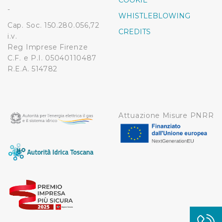
COOKIE
modificare o ritirare il tuo consenso in qualsiasi momento
-
WHISTLEBLOWING
dalla Dichiarazione sui cookie.
Cap. Soc. 150.280.056,72
CREDITS
i.v.
Utilizziamo dei cookie tecnici necessari per rendere
Reg Imprese Firenze
fruibile il sito web abilitandone funzionalità di base quali
C.F. e P.I. 05040110487
la navigazione sulle pagine e l'accesso alle aree
R.E.A. 514782
protette. In linea con le preferenze manifestate
dall’Utente e con i consensi dallo stesso prestati, i
cookie possono essere inoltre utilizzati per analizzare il
traffico sul nostro sito web, per personalizzare
Attuazione Misure PNRR
contenuti ed annunci e per fornire funzionalità dei social
media, condividendo informazioni sul modo in cui
l’Utente utilizza il nostro sito con i nostri partner. Tali
soggetti, che si occupano di analisi dei dati web,
pubblicità e social media, potrebbero combinare le
informazioni ricevute con altre informazioni che l’Utente
ha fornito loro o che hanno raccolto dal suo utilizzo dei
loro servizi.