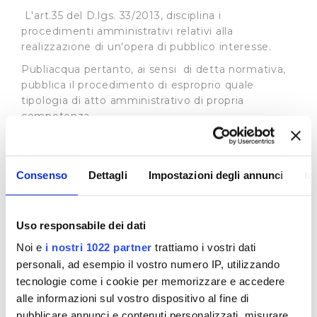
L'art.35 del D.lgs. 33/2013, disciplina i
procedimenti amministrativi relativi alla
realizzazione di un'opera di pubblico interesse.
Publiacqua pertanto, ai sensi di detta normativa,
pubblica il procedimento di esproprio quale
tipologia di atto amministrativo di propria
competenza.
In base all’art. 22 L.R. 69/2011 l'Autorità Idrica
Toscana può delegare, in tutto o in parte, i propri
poteri espropriativi al gestore del servizio idrico
Consenso
Dettagli
Impostazioni degli annunci
In
integrato, nell'ambito della convenzione di
affidamento del servizio i cui estremi sono
specificati in ogni atto del procedimento
Uso responsabile dei dati
espropriativo. Si rimanda al sito dell’
Autorità Idrica
Noi e
i nostri 1022 partner
trattiamo i vostri dati
Toscana
per tutte le informazioni connesse ai
procedimenti in essere.
personali, ad esempio il vostro numero IP, utilizzando
tecnologie come i cookie per memorizzare e accedere
Procedimenti ad istanza di parte
alle informazioni sul vostro dispositivo al fine di
In merito ai procedimenti di istanza di parte la
pubblicare annunci e contenuti personalizzati, misurare