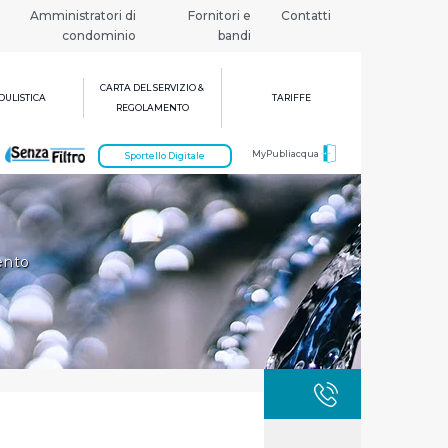
Amministratori di
Fornitori e
Contatti
condominio
bandi
CARTA DEL SERVIZIO &
ULISTICA
TARIFFE
REGOLAMENTO
MyPubliacqua
Sportello Digitale
ento
GUASTI
800 3