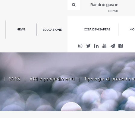
Bandi di gara in
corso
NEWS
COSA DEVI SAPERE
MOD
EDUCAZIONE
|
2023
|
Atti e procedimenti
|
Tipologia di procedim