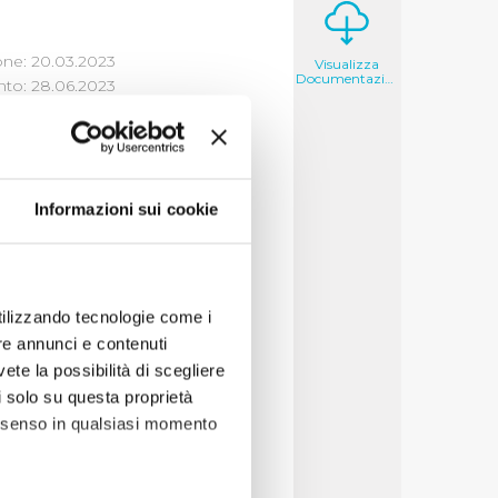
one: 20.03.2023
Visualizza
Documentazione
to: 28.06.2023
Informazioni sui cookie
i un'opera di
e tipologia di atto
utilizzando tecnologie come i
re annunci e contenuti
pri poteri
vete la possibilità di scegliere
nto del servizio i cui
li solo su questa proprietà
utorità Idrica
consenso in qualsiasi momento