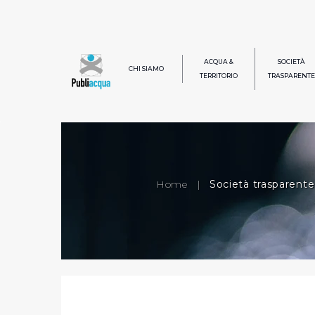
ACQUA &
SOCIETÀ
CHI SIAMO
TERRITORIO
TRASPARENTE
Home
|
Società trasparente