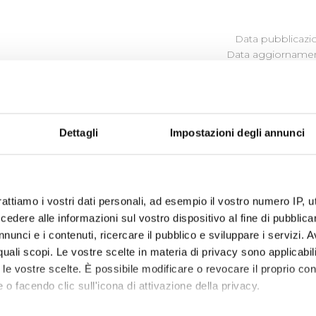
Data pubblicazi
Data aggiornamen
ROCEDIMENTO
Dettagli
Impostazioni degli annunci
ina i procedimenti amministrativi relativi alla realizzazione d
detta normativa, pubblica il procedimento di esproprio qual
rattiamo i vostri dati personali, ad esempio il vostro numero IP, 
tenza.
dere alle informazioni sul vostro dispositivo al fine di pubblica
utorità Idrica Toscana può delegare, in tutto o in parte, i pro
nunci e i contenuti, ricercare il pubblico e sviluppare i servizi. A
io idrico integrato, nell'ambito della convenzione di affidame
r quali scopi. Le vostre scelte in materia di privacy sono applicabi
tto del procedimento espropriativo. Si rimanda al sito dell’
A
to le vostre scelte. È possibile modificare o revocare il proprio 
 connesse ai procedimenti in essere.
 o facendo clic sull'icona di attivazione della privacy.
te