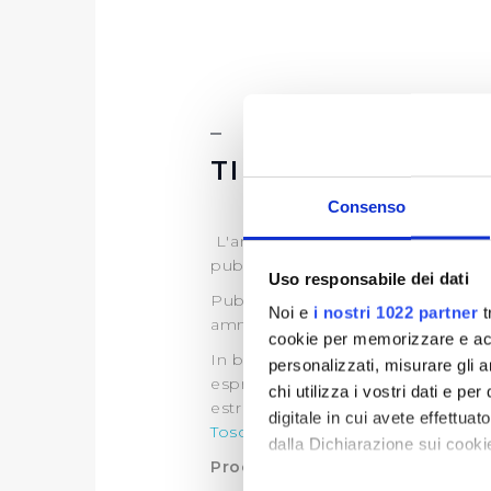
TIPOLOGIA DI P
Consenso
L'art.35 del D.lgs. 33/2013, discipl
pubblico interesse.
Uso responsabile dei dati
Publiacqua pertanto, ai sensi di 
Noi e
i nostri 1022 partner
t
amministrativo di propria compe
cookie per memorizzare e acce
In base all’art. 22 L.R. 69/2011 l'A
personalizzati, misurare gli an
espropriativi al gestore del serviz
chi utilizza i vostri dati e pe
estremi sono specificati in ogni a
digitale in cui avete effettua
Toscana
per tutte le informazioni
dalla Dichiarazione sui cookie
Procedimenti ad istanza di par