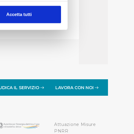
vvedimento
alche metro,
Accetta tutti
e specifiche (impronte
ezione dettagli
. Puoi
lità di base quali la
te dall’Utente e con i
affico sul nostro sito web,
idendo informazioni sul
 di analisi dei dati web,
UDICA IL SERVIZIO
LAVORA CON NOI
oni che l’Utente ha fornito
r le finalità sopra indicate.
Attuazione Misure
onando i singoli cookie
PNRR