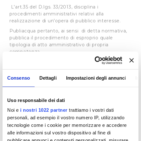
L'art.35 del D.lgs. 33/2013, disciplina i
procedimenti amministrativi relativi alla
realizzazione di un'opera di pubblico interesse.
Publiacqua pertanto, ai sensi di detta normativa,
pubblica il procedimento di esproprio quale
tipologia di atto amministrativo di propria
competenza.
In base all’art. 22 L.R. 69/2011 l'Autorità Idrica
Toscana può delegare, in tutto o in parte, i propri
poteri espropriativi al gestore del servizio idrico
Consenso
Dettagli
Impostazioni degli annunci
In
integrato, nell'ambito della convenzione di
affidamento del servizio i cui estremi sono
specificati in ogni atto del procedimento
Uso responsabile dei dati
espropriativo. Si rimanda al sito dell’
Autorità Idrica
Noi e
i nostri 1022 partner
trattiamo i vostri dati
Toscana
per tutte le informazioni connesse ai
procedimenti in essere.
personali, ad esempio il vostro numero IP, utilizzando
tecnologie come i cookie per memorizzare e accedere
Procedimenti ad istanza di parte
alle informazioni sul vostro dispositivo al fine di
In merito ai procedimenti di istanza di parte la
pubblicare annunci e contenuti personalizzati, misurare