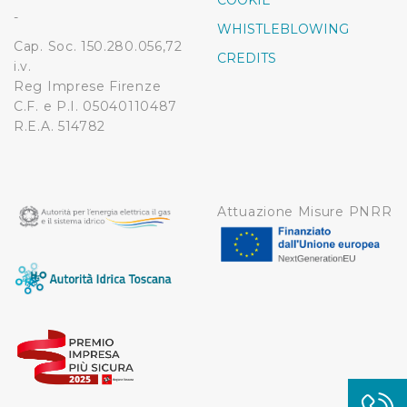
COOKIE
modificare o ritirare il tuo consenso in qualsiasi momento
-
WHISTLEBLOWING
dalla Dichiarazione sui cookie.
Cap. Soc. 150.280.056,72
CREDITS
i.v.
Utilizziamo dei cookie tecnici necessari per rendere
Reg Imprese Firenze
fruibile il sito web abilitandone funzionalità di base quali
C.F. e P.I. 05040110487
la navigazione sulle pagine e l'accesso alle aree
R.E.A. 514782
protette. In linea con le preferenze manifestate
dall’Utente e con i consensi dallo stesso prestati, i
cookie possono essere inoltre utilizzati per analizzare il
traffico sul nostro sito web, per personalizzare
Attuazione Misure PNRR
contenuti ed annunci e per fornire funzionalità dei social
media, condividendo informazioni sul modo in cui
l’Utente utilizza il nostro sito con i nostri partner. Tali
soggetti, che si occupano di analisi dei dati web,
pubblicità e social media, potrebbero combinare le
informazioni ricevute con altre informazioni che l’Utente
ha fornito loro o che hanno raccolto dal suo utilizzo dei
loro servizi.