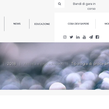
Bandi di gara in
corso
NEWS
COSA DEVI SAPERE
MOD
EDUCAZIONE
|
2018
|
Attività e procedimenti
|
Tipologia di proced