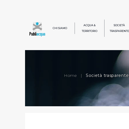
ACQUA &
SOCIETÀ
CHI SIAMO
TERRITORIO
TRASPARENTE
Home
|
Società trasparente