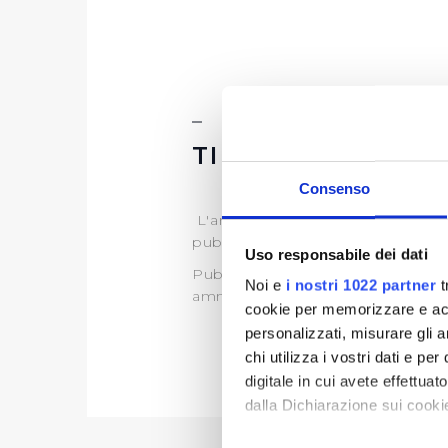
TIPOLOGIA DI P
Consenso
L'art.35 del D.lgs. 33/2013, discipl
pubblico interesse.
Uso responsabile dei dati
Publiacqua pertanto, ai sensi di 
Noi e
i nostri 1022 partner
t
amministrativo di propria compet
cookie per memorizzare e acce
personalizzati, misurare gli an
chi utilizza i vostri dati e pe
digitale in cui avete effettua
dalla Dichiarazione sui cookie