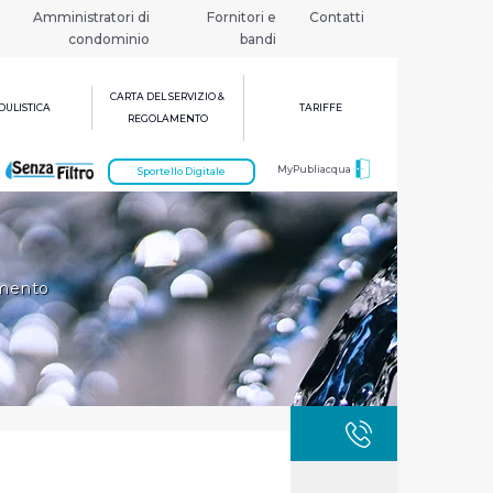
Amministratori di
Fornitori e
Contatti
condominio
bandi
CARTA DEL SERVIZIO &
ULISTICA
TARIFFE
REGOLAMENTO
MyPubliacqua
Sportello Digitale
imento
GUASTI
800 3