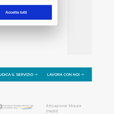
alche metro,
Accetta tutti
e specifiche (impronte
ezione dettagli
. Puoi
lità di base quali la
te dall’Utente e con i
affico sul nostro sito web,
idendo informazioni sul
 di analisi dei dati web,
UDICA IL SERVIZIO
LAVORA CON NOI
oni che l’Utente ha fornito
r le finalità sopra indicate.
Attuazione Misure
onando i singoli cookie
PNRR