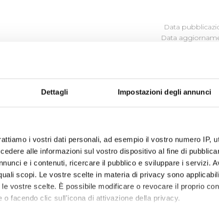
Data pubblicazi
Data aggiornamen
ROCEDIMENTO
Dettagli
Impostazioni degli annunci
ina i procedimenti amministrativi relativi alla realizzazione d
detta normativa, pubblica il procedimento di esproprio qual
rattiamo i vostri dati personali, ad esempio il vostro numero IP, 
enza.
dere alle informazioni sul vostro dispositivo al fine di pubblica
nunci e i contenuti, ricercare il pubblico e sviluppare i servizi. A
r quali scopi. Le vostre scelte in materia di privacy sono applicabi
to le vostre scelte. È possibile modificare o revocare il proprio 
 o facendo clic sull'icona di attivazione della privacy.