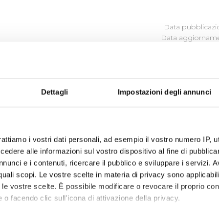
Data pubblicazi
Data aggiornamen
ROCEDIMENTO
Dettagli
Impostazioni degli annunci
ina i procedimenti amministrativi relativi alla realizzazione d
detta normativa, pubblica il procedimento di esproprio qual
rattiamo i vostri dati personali, ad esempio il vostro numero IP, 
enza.
dere alle informazioni sul vostro dispositivo al fine di pubblica
nunci e i contenuti, ricercare il pubblico e sviluppare i servizi. A
r quali scopi. Le vostre scelte in materia di privacy sono applicabi
to le vostre scelte. È possibile modificare o revocare il proprio 
 o facendo clic sull'icona di attivazione della privacy.