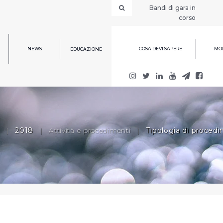
Bandi di gara in
corso
NEWS
COSA DEVI SAPERE
MOD
EDUCAZIONE
|
2018
|
Attività e procedimenti
|
Tipologia di proced