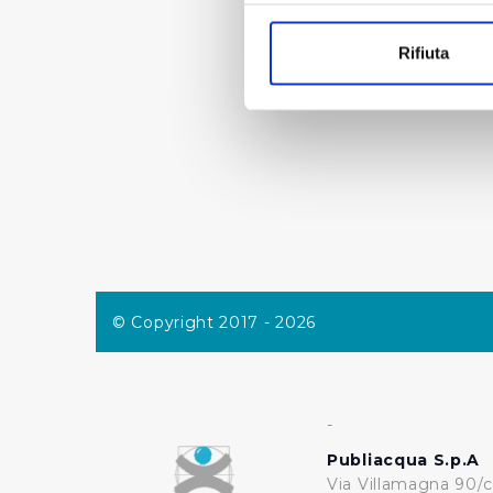
Con il tuo consenso, vorrem
raccogliere informazi
Rifiuta
Identificare il tuo di
digitali).
Approfondisci come vengono el
modificare o ritirare il tuo 
Utilizziamo dei cookie tecnic
navigazione sulle pagine e l'
consensi dallo stesso prestat
per personalizzare contenuti
modo in cui l’Utente utilizza 
© Copyright 2017 - 2026
pubblicità e social media, p
loro o che hanno raccolto dal
Cliccando su "Accetta tutti",
-
Publiacqua S.p.A
Cliccando su "Personalizza" 
Via Villamagna 90/c
desiderati e le terze parti d