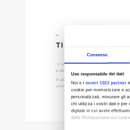
TIPOLOGIA DI P
Consenso
L'art.35 del D.lgs. 33/2013, discipl
pubblico interesse.
Uso responsabile dei dati
Publiacqua pertanto, ai sensi di 
Noi e
i nostri 1022 partner
t
amministrativo di propria compet
cookie per memorizzare e acce
personalizzati, misurare gli an
chi utilizza i vostri dati e pe
digitale in cui avete effettua
dalla Dichiarazione sui cookie