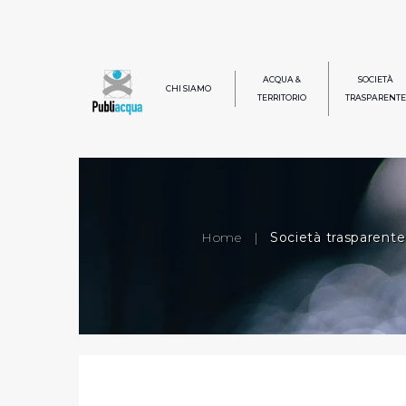
ACQUA &
SOCIETÀ
CHI SIAMO
TERRITORIO
TRASPARENTE
Home
|
Società trasparente