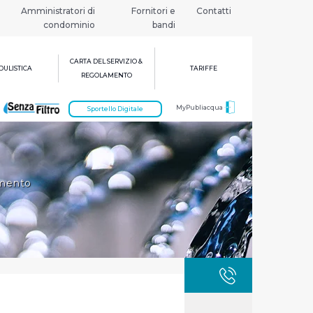
Amministratori di
Fornitori e
Contatti
condominio
bandi
CARTA DEL SERVIZIO &
ULISTICA
TARIFFE
REGOLAMENTO
MyPubliacqua
Sportello Digitale
imento
GUASTI
800 3