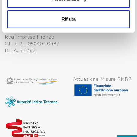
Fax. +39 0556862495
COOKIE
Con il tuo consenso, vorremmo anche:
-
raccogliere informazioni sulla tua posizione
WHISTLEBLOWING
Rifiuta
Cap. Soc. 150.280.056,72
geografica, con un'approssimazione di qualche
CREDITS
i.v.
metro,
Reg Imprese Firenze
Identificare il tuo dispositivo, scansionandolo
C.F. e P.I. 05040110487
attivamente alla ricerca di caratteristiche specifiche
R.E.A. 514782
(impronte digitali).
Approfondisci come vengono elaborati i tuoi dati personali
e imposta le tue preferenze nella
sezione dettagli
. Puoi
modificare o ritirare il tuo consenso in qualsiasi momento
Attuazione Misure PNRR
dalla Dichiarazione sui cookie.
Utilizziamo dei cookie tecnici necessari per rendere
fruibile il sito web abilitandone funzionalità di base quali
la navigazione sulle pagine e l'accesso alle aree
protette. In linea con le preferenze manifestate
dall’Utente e con i consensi dallo stesso prestati, i
cookie possono essere inoltre utilizzati per analizzare il