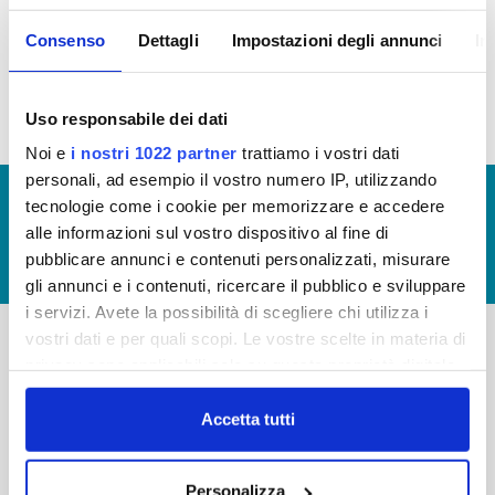
società partecipate non soggette al controllo di
amministrazioni pubbliche, ex art. 2 bis, comma 3
Consenso
Dettagli
Impostazioni degli annunci
In
del D.Lgs 33/2013
Uso responsabile dei dati
Noi e
i nostri 1022 partner
trattiamo i vostri dati
personali, ad esempio il vostro numero IP, utilizzando
© Copyright 2017 - 2026
GLOSSARIO
tecnologie come i cookie per memorizzare e accedere
alle informazioni sul vostro dispositivo al fine di
GIUDICA IL SERVIZIO
pubblicare annunci e contenuti personalizzati, misurare
LAVORA CON NOI
gli annunci e i contenuti, ricercare il pubblico e sviluppare
i servizi. Avete la possibilità di scegliere chi utilizza i
vostri dati e per quali scopi. Le vostre scelte in materia di
privacy sono applicabili solo su questa proprietà digitale
-
-
in cui avete effettuato le vostre scelte. È possibile
Publiacqua S.p.A
FAQ
modificare o revocare il proprio consenso in qualsiasi
Accetta tutti
Via Villamagna 90/c -
momento dalla Dichiarazione sui cookie o facendo clic
PRIVACY POLICY
50126 Fi
sull'icona di attivazione della privacy.
Tel. +39 055688903
NOTE LEGALI
Personalizza