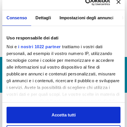
Contenuti non soggetti a pubblicazione per
Consenso
Dettagli
Impostazioni degli annunci
In
società partecipate non soggette al controllo di
amministrazioni pubbliche, ex art. 2 bis, comma 3
del D.Lgs 33/2013
Uso responsabile dei dati
Noi e
i nostri 1022 partner
trattiamo i vostri dati
personali, ad esempio il vostro numero IP, utilizzando
tecnologie come i cookie per memorizzare e accedere
© Copyright 2017 - 2026
GLOSSARIO
alle informazioni sul vostro dispositivo al fine di
pubblicare annunci e contenuti personalizzati, misurare
GIUDICA IL SERVIZIO
gli annunci e i contenuti, ricercare il pubblico e sviluppare
LAVORA CON NOI
i servizi. Avete la possibilità di scegliere chi utilizza i
vostri dati e per quali scopi. Le vostre scelte in materia di
privacy sono applicabili solo su questa proprietà digitale
in cui avete effettuato le vostre scelte. È possibile
-
-
modificare o revocare il proprio consenso in qualsiasi
Accetta tutti
Publiacqua S.p.A
momento dalla Dichiarazione sui cookie o facendo clic
FAQ
Via Villamagna 90/c -