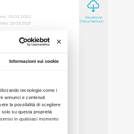
one: 05.03.2020
Visualizza
Documentazione
to: 20.01.2021
Informazioni sui cookie
to a qualunque cittadino
are
,
ai sensi dell’art.
ul proprio sito
utilizzando tecnologie come i
re annunci e contenuti
vete la possibilità di scegliere
li solo su questa proprietà
consenso in qualsiasi momento
se qualificato e deve
el dato richiesto sul