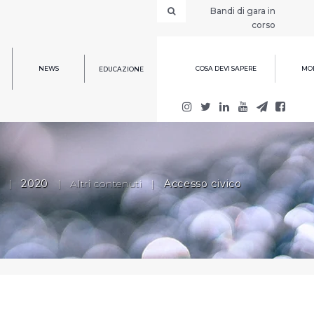
Bandi di gara in
corso
NEWS
COSA DEVI SAPERE
MOD
EDUCAZIONE
|
2020
|
Altri contenuti
|
Accesso civico