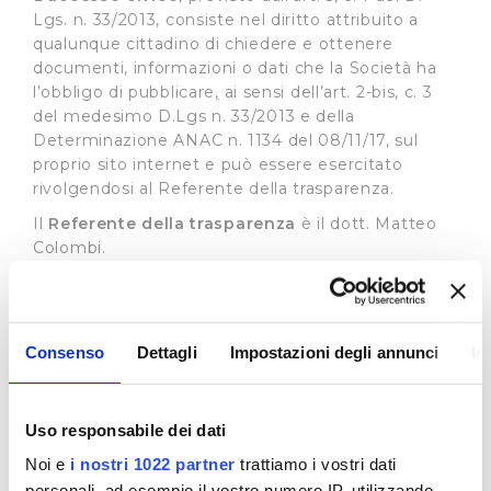
Lgs. n. 33/2013, consiste nel diritto attribuito a
qualunque cittadino di chiedere e ottenere
documenti, informazioni o dati che la Società ha
l’obbligo di pubblicare
,
ai sensi dell’art. 2-bis, c. 3
del medesimo D.Lgs n. 33/2013 e della
Determinazione ANAC n. 1134 del 08/11/17, sul
proprio sito internet e può essere esercitato
rivolgendosi al Referente della trasparenza.
Il
Referente della trasparenza
è il dott. Matteo
Colombi.
Il recapito appositamente dedicato alla
presentazione di dette istante è il seguente:
e-mail:
accessocivico@publiacqua.it
Consenso
Dettagli
Impostazioni degli annunci
In
La richiesta di accesso civico è gratuita, non deve
essere motivata e sostenuta da un interesse
qualificato e deve essere soddisfatta entro 30
Uso responsabile dei dati
giorni con la pubblicazione del documento,
Noi e
i nostri 1022 partner
trattiamo i vostri dati
dell’informazione o del dato richiesto sul sito
personali, ad esempio il vostro numero IP, utilizzando