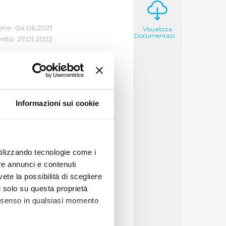
one: 04.06.2021
Visualizza
Documentazione
to: 27.01.2022
Informazioni sui cookie
to a qualunque cittadino
are
,
ai sensi dell’art.
ul proprio sito
utilizzando tecnologie come i
re annunci e contenuti
vete la possibilità di scegliere
li solo su questa proprietà
consenso in qualsiasi momento
se qualificato e deve
el dato richiesto sul