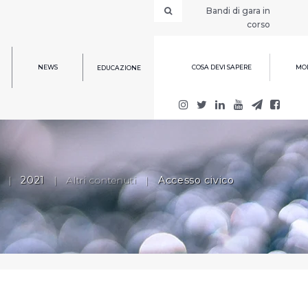
Bandi di gara in
corso
NEWS
COSA DEVI SAPERE
MOD
EDUCAZIONE
|
2021
|
Altri contenuti
|
Accesso civico