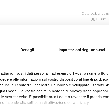
Data pubblicazi
Data aggiornamen
Dettagli
Impostazioni degli annunci
rt. 5, c. 1 del D. Lgs. n. 33/2013, consiste nel diritto attribui
 informazioni o dati che la Società ha l’obbligo di pubblic
33/2013 e della Determinazione ANAC n. 1134 del 08/11/17, s
ivolgendosi al Referente della trasparenza.
rattiamo i vostri dati personali, ad esempio il vostro numero IP, 
il dott. Matteo Colombi.
dere alle informazioni sul vostro dispositivo al fine di pubblica
nunci e i contenuti, ricercare il pubblico e sviluppare i servizi. A
o alla presentazione di dette istante è il seguente:
r quali scopi. Le vostre scelte in materia di privacy sono applicabi
ua.it
to le vostre scelte. È possibile modificare o revocare il proprio 
ratuita, non deve essere motivata e sostenuta da un interes
 o facendo clic sull'icona di attivazione della privacy.
i con la pubblicazione del documento, dell’informazione o d