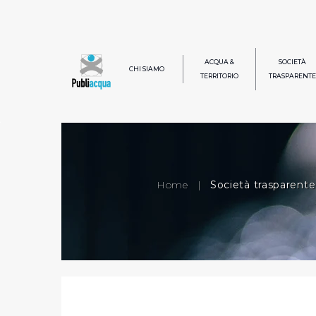
ACQUA &
SOCIETÀ
CHI SIAMO
TERRITORIO
TRASPARENTE
Home
|
Società trasparente