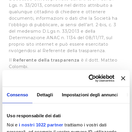
Lgs. n. 33/2013, consiste nel diritto attribuito a
qualunque cittadino di chiedere e ottenere
documenti, informazioni o dati che la Società ha
l’obbligo di pubblicare
,
ai sensi dell’art. 2-bis, c. 3
del medesimo D.Lgs n. 33/2013 e della
Determinazione ANAC n. 1134 del 08/11/17, sul
proprio sito internet e può essere esercitato
rivolgendosi al Referente della trasparenza.
Il
Referente della trasparenza
è il dott. Matteo
Colombi.
Il recapito appositamente dedicato alla
presentazione di dette istante è il seguente:
e-mail:
accessocivico@publiacqua.it
Consenso
Dettagli
Impostazioni degli annunci
In
La richiesta di accesso civico è gratuita, non deve
essere motivata e sostenuta da un interesse
qualificato e deve essere soddisfatta entro 30
Uso responsabile dei dati
giorni con la pubblicazione del documento,
Noi e
i nostri 1022 partner
trattiamo i vostri dati
dell’informazione o del dato richiesto sul sito
personali, ad esempio il vostro numero IP, utilizzando