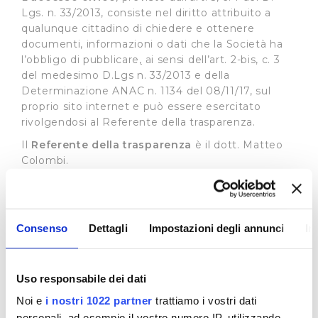
Lgs. n. 33/2013, consiste nel diritto attribuito a
qualunque cittadino di chiedere e ottenere
documenti, informazioni o dati che la Società ha
l’obbligo di pubblicare
,
ai sensi dell’art. 2-bis, c. 3
del medesimo D.Lgs n. 33/2013 e della
Determinazione ANAC n. 1134 del 08/11/17, sul
proprio sito internet e può essere esercitato
rivolgendosi al Referente della trasparenza.
Il
Referente della trasparenza
è il dott. Matteo
Colombi.
Il recapito appositamente dedicato alla
presentazione di dette istante è il seguente:
e-mail:
accessocivico@publiacqua.it
Consenso
Dettagli
Impostazioni degli annunci
In
La richiesta di accesso civico è gratuita, non deve
essere motivata e sostenuta da un interesse
qualificato e deve essere soddisfatta entro 30
Uso responsabile dei dati
giorni con la pubblicazione del documento,
Noi e
i nostri 1022 partner
trattiamo i vostri dati
dell’informazione o del dato richiesto sul sito
personali, ad esempio il vostro numero IP, utilizzando