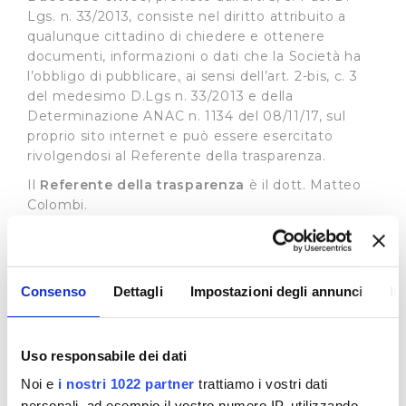
Lgs. n. 33/2013, consiste nel diritto attribuito a
qualunque cittadino di chiedere e ottenere
documenti, informazioni o dati che la Società ha
l’obbligo di pubblicare
,
ai sensi dell’art. 2-bis, c. 3
del medesimo D.Lgs n. 33/2013 e della
Determinazione ANAC n. 1134 del 08/11/17, sul
proprio sito internet e può essere esercitato
rivolgendosi al Referente della trasparenza.
Il
Referente della trasparenza
è il dott. Matteo
Colombi.
Il recapito appositamente dedicato alla
presentazione di dette istante è il seguente:
e-mail:
accessocivico@publiacqua.it
Consenso
Dettagli
Impostazioni degli annunci
In
La richiesta di accesso civico è gratuita, non deve
essere motivata e sostenuta da un interesse
qualificato e deve essere soddisfatta entro 30
Uso responsabile dei dati
giorni con la pubblicazione del documento,
Noi e
i nostri 1022 partner
trattiamo i vostri dati
dell’informazione o del dato richiesto sul sito
personali, ad esempio il vostro numero IP, utilizzando