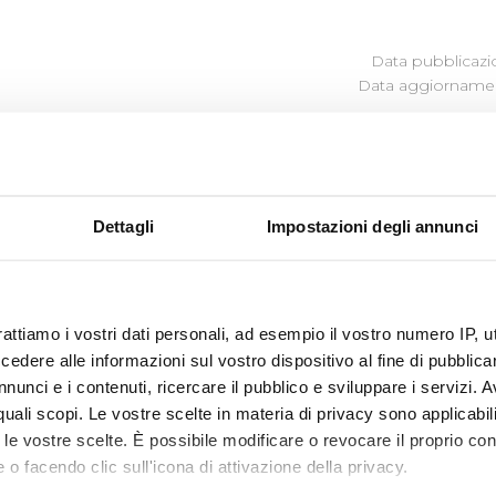
Data pubblicazi
Data aggiornamen
Dettagli
Impostazioni degli annunci
rt. 5, c. 1 del D. Lgs. n. 33/2013, consiste nel diritto attribui
 informazioni o dati che la Società ha l’obbligo di pubblic
33/2013 e della Determinazione ANAC n. 1134 del 08/11/17, s
ivolgendosi al Referente della trasparenza.
rattiamo i vostri dati personali, ad esempio il vostro numero IP, 
il dott. Matteo Colombi.
dere alle informazioni sul vostro dispositivo al fine di pubblica
nunci e i contenuti, ricercare il pubblico e sviluppare i servizi. A
o alla presentazione di dette istante è il seguente:
r quali scopi. Le vostre scelte in materia di privacy sono applicabi
ua.it
to le vostre scelte. È possibile modificare o revocare il proprio 
ratuita, non deve essere motivata e sostenuta da un interes
 o facendo clic sull'icona di attivazione della privacy.
i con la pubblicazione del documento, dell’informazione o d