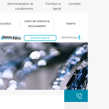
Amministratori di
Fornitori e
Contatti
condominio
bandi
CARTA DEL SERVIZIO &
ULISTICA
TARIFFE
REGOLAMENTO
MyPubliacqua
Sportello Digitale
GUASTI
800 3