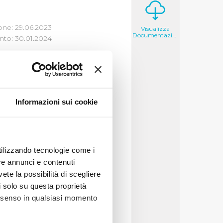
one: 29.06.2023
Visualizza
Documentazione
to: 30.01.2024
Informazioni sui cookie
to a qualunque cittadino
are
,
ai sensi dell’art.
ul proprio sito
utilizzando tecnologie come i
re annunci e contenuti
vete la possibilità di scegliere
li solo su questa proprietà
consenso in qualsiasi momento
se qualificato e deve
el dato richiesto sul