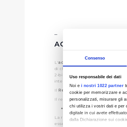
ACCESSO CIVICO
Consenso
L'
accesso civico
, previsto dall'a
di chiedere e ottenere documenti,
2-bis, c. 3 del medesimo D.Lgs n. 
Uso responsabile dei dati
internet e può essere esercitato r
Noi e
i nostri 1022 partner
t
Il
Referente della trasparenza
è 
cookie per memorizzare e acce
personalizzati, misurare gli an
Il recapito appositamente dedicat
chi utilizza i vostri dati e pe
e-mail:
accessocivico@publiacq
digitale in cui avete effettua
La richiesta di accesso civico è g
dalla Dichiarazione sui cookie
essere soddisfatta entro 30 giorn