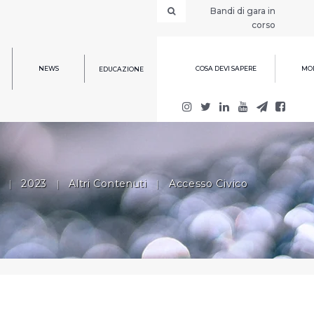
Bandi di gara in
corso
NEWS
COSA DEVI SAPERE
MOD
EDUCAZIONE
|
2023
|
Altri Contenuti
|
Accesso Civico