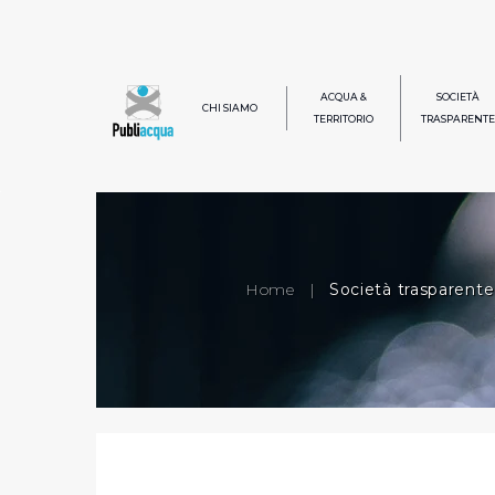
ACQUA &
SOCIETÀ
CHI SIAMO
TERRITORIO
TRASPARENTE
Home
|
Società trasparente