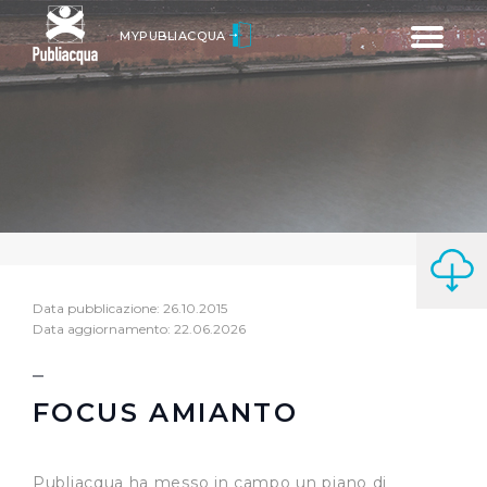
Toggle
MYPUBLIACQUA
navigatio
Data pubblicazione: 26.10.2015
Data aggiornamento: 22.06.2026
FOCUS AMIANTO
Publiacqua ha messo in campo un piano di