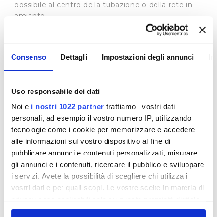
possibile al centro della tubazione o della rete in
amianto
interessata
- nel caso di adduttrici in cemento amianto:
prelievo nella zona effettiva di influenza
Consenso
Dettagli
Impostazioni degli annunci
In
dell’adduttrice.
In alcuni casi i punti di campionamento coincidono
con quelli utilizzati per il controllo di routine di
Uso responsabile dei dati
conformità al D.Lgs.31/01 (29 punti), in altri sono
Noi e
i nostri 1022 partner
trattiamo i vostri dati
stati individuati nuovi punti. In casi rilevanti sono
personali, ad esempio il vostro numero IP, utilizzando
stati proposti anche punti aggiuntivi rispetto al
tecnologie come i cookie per memorizzare e accedere
numero che scaturisce dal modello (5 punti) .
alle informazioni sul vostro dispositivo al fine di
Per maggiori informazioni vedi la specifica sezione
pubblicare annunci e contenuti personalizzati, misurare
sul sito dell'
Autorità Idrica Toscana
(
clicca qui
).
gli annunci e i contenuti, ricercare il pubblico e sviluppare
i servizi. Avete la possibilità di scegliere chi utilizza i
In questa sezione puoi trovare:
vostri dati e per quali scopi. Le vostre scelte in materia di
1) i luoghi di campionamento
privacy sono applicabili solo su questa proprietà digitale
2) le risultanze del campionamento
in cui avete effettuato le vostre scelte. È possibile
3) il volume dello IACR in cui si parla degli studi