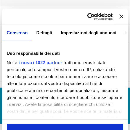
Lavori ad Agliana (via Lischeto)
Inizio lavori: 30/10/2012 - Fine lavori: 30/10/2012
Guasto a Chiazzano (Pistoia, Serravalle Pistoiese)
Consenso
Dettagli
Impostazioni degli annunci
In
Inizio lavori: n.d. - Fine lavori: n.d.
Guasto a Chiazzano (Pistoia, Serravalle Pistoiese)
Uso responsabile dei dati
Inizio lavori: n.d. - Fine lavori: n.d.
Noi e
i nostri 1022 partner
trattiamo i vostri dati
Guasto a Chiazzano (Pistoia, Serravalle Pistoiese)
personali, ad esempio il vostro numero IP, utilizzando
tecnologie come i cookie per memorizzare e accedere
Inizio lavori: n.d. - Fine lavori: n.d.
alle informazioni sul vostro dispositivo al fine di
Guasto a Chiazzano (Pistoia, Serravalle Pistoiese)
pubblicare annunci e contenuti personalizzati, misurare
Inizio lavori: n.d. - Fine lavori: n.d.
© Copyright 2017 - 2026
GLOSSARIO
gli annunci e i contenuti, ricercare il pubblico e sviluppare
i servizi. Avete la possibilità di scegliere chi utilizza i
GIUDICA IL SERVIZIO
Guasto a Chiazzano (Pistoia, Serravalle Pistoiese)
vostri dati e per quali scopi. Le vostre scelte in materia di
Inizio lavori: n.d. - Fine lavori: n.d.
LAVORA CON NOI
privacy sono applicabili solo su questa proprietà digitale
in cui avete effettuato le vostre scelte. È possibile
Guasto a Chiazzano (Pistoia, Serravalle Pistoiese)