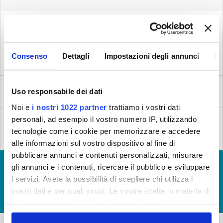
Lavori a San Casciano Val di Pesa
Inizio lavori: 25/10/2010 - Fine lavori: 25/10/2010
Lavori a San Casciano Val di Pesa
Consenso
Dettagli
Impostazioni degli annunci
In
Inizio lavori: 25/10/2010 - Fine lavori: 25/10/2010
Lavori a Prato
Uso responsabile dei dati
Inizio lavori: 18/10/2010 - Fine lavori: 18/10/2010
Noi e
i nostri 1022 partner
trattiamo i vostri dati
Lavori a Prato
personali, ad esempio il vostro numero IP, utilizzando
tecnologie come i cookie per memorizzare e accedere
Inizio lavori: 18/10/2010 - Fine lavori: 18/10/2010
alle informazioni sul vostro dispositivo al fine di
Lavori a Prato
pubblicare annunci e contenuti personalizzati, misurare
Inizio lavori: 18/10/2010 - Fine lavori: 18/10/2010
© Copyright 2017 - 2026
GLOSSARIO
gli annunci e i contenuti, ricercare il pubblico e sviluppare
i servizi. Avete la possibilità di scegliere chi utilizza i
GIUDICA IL SERVIZIO
Lavori a Carmignanello
vostri dati e per quali scopi. Le vostre scelte in materia di
Inizio lavori: 18/10/2010 - Fine lavori: 18/10/2010
LAVORA CON NOI
privacy sono applicabili solo su questa proprietà digitale
in cui avete effettuato le vostre scelte. È possibile
Lavori a Figline Val D'Arno