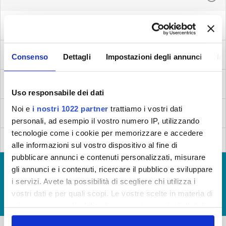
AQ017 Tani - Pistoia
AQ009 Piteccio - Pistoia
Consenso
Dettagli
Impostazioni degli annunci
In
AQ018 Pupigliana - Pistoia
Uso responsabile dei dati
Noi e
i nostri 1022 partner
trattiamo i vostri dati
AQ028 Castagno - Pistoia
personali, ad esempio il vostro numero IP, utilizzando
tecnologie come i cookie per memorizzare e accedere
AQ032 Baggio - Pistoia
alle informazioni sul vostro dispositivo al fine di
pubblicare annunci e contenuti personalizzati, misurare
© Copyright 2017 - 2026
GLOSSARIO
gli annunci e i contenuti, ricercare il pubblico e sviluppare
AQ021 Case Geri - Pistoia
i servizi. Avete la possibilità di scegliere chi utilizza i
GIUDICA IL SERVIZIO
vostri dati e per quali scopi. Le vostre scelte in materia di
LAVORA CON NOI
AQ010 Le Grazie - Pistoia
privacy sono applicabili solo su questa proprietà digitale
in cui avete effettuato le vostre scelte. È possibile