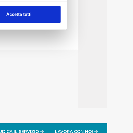
gi di gara
alche metro,
Accetta tutti
e specifiche (impronte
ezione dettagli
. Puoi
lità di base quali la
te dall’Utente e con i
affico sul nostro sito web,
idendo informazioni sul
 di analisi dei dati web,
oni che l’Utente ha fornito
r le finalità sopra indicate.
onando i singoli cookie
UDICA IL SERVIZIO
LAVORA CON NOI