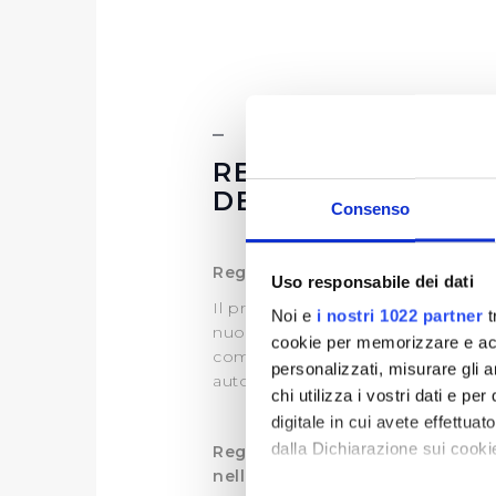
REGOLAMENTO PE
DEGLI APPALTI E
Consenso
Regolamento per la disciplina de
Uso responsabile dei dati
Il presente
Regolamento
in vigo
Noi e
i nostri 1022 partner
t
nuova normativa nazionale vigente
cookie per memorizzare e acce
comunitari e in aderenza a quanto 
personalizzati, misurare gli an
autoregolamentazione nei cd. sett
chi utilizza i vostri dati e pe
digitale in cui avete effettua
dalla Dichiarazione sui cookie
Regolamento nomina, composizio
nelle procedure per l'aggiudica