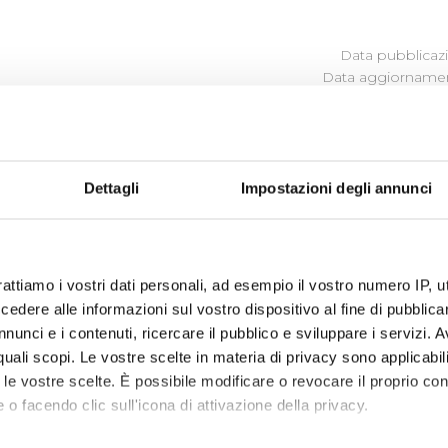
Data pubblicazi
Data aggiornamen
R LA DISCIPLINA DEI CONTRA
 PER COMMISSIONI GARE
Dettagli
Impostazioni degli annunci
i contratti e degli appalti
re (visualizza documentazione) ha lo scopo di delinerare, in
rattiamo i vostri dati personali, ad esempio il vostro numero IP, 
, una disciplina omogenea a tutti i procedimenti, nel rispe
dere alle informazioni sul vostro dispositivo al fine di pubblica
disposto dall'art. 50 co 5 del D. Lgs. 36/2023 e s.m.i. in mat
nunci e i contenuti, ricercare il pubblico e sviluppare i servizi. A
ori speciali.
r quali scopi. Le vostre scelte in materia di privacy sono applicabi
to le vostre scelte. È possibile modificare o revocare il proprio 
 o facendo clic sull'icona di attivazione della privacy.
ne e funzionamento delle commissioni giudicatrici e d
zione dei contratti pubblici