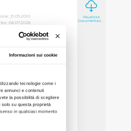
one: 21.05.2010
Visualizza
Documentazione
to: 06.07.2026
TTI E
Informazioni sui cookie
 aderenza con la
utilizzando tecnologie come i
tto dei principi
re annunci e contenuti
eria di
vete la possibilità di scegliere
li solo su questa proprietà
consenso in qualsiasi momento
ei seggi di gara,