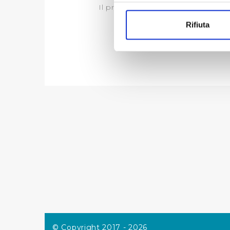
Con il tuo consenso, vorrem
Il presente
Regolamento
in vigor
raccogliere informazi
Rifiuta
Identificare il tuo di
digitali).
Approfondisci come vengono el
modificare o ritirare il tuo 
Utilizziamo dei cookie tecnic
navigazione sulle pagine e l'
consensi dallo stesso prestat
per personalizzare contenuti
modo in cui l’Utente utilizza 
pubblicità e social media, p
loro o che hanno raccolto dal
Cliccando su "Accetta tutti",
Cliccando su "Personalizza" 
© Copyright 2017 - 2026
desiderati e le terze parti d