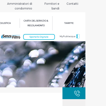
Amministratori di
Fornitori e
Contatti
condominio
bandi
CARTA DEL SERVIZIO &
ULISTICA
TARIFFE
REGOLAMENTO
MyPubliacqua
Sportello Digitale
Gare
GUASTI
800 3