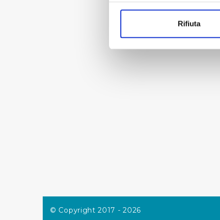
Con il tuo consenso, vorrem
raccogliere informazi
« prima
‹ p
Rifiuta
Identificare il tuo di
digitali).
Approfondisci come vengono el
modificare o ritirare il tuo 
Utilizziamo dei cookie tecnic
navigazione sulle pagine e l'
consensi dallo stesso prestat
per personalizzare contenuti
modo in cui l’Utente utilizza 
pubblicità e social media, p
loro o che hanno raccolto dal
Cliccando su "Accetta tutti",
Cliccando su "Personalizza" 
© Copyright 2017 - 2026
desiderati e le terze parti d