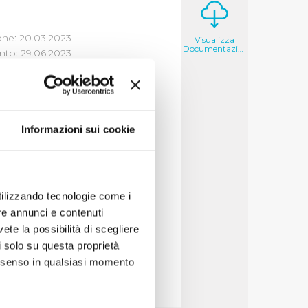
one: 20.03.2023
Visualizza
Documentazione
to: 29.06.2023
 E DEGLI
I
Informazioni sui cookie
ornitori
utilizzando tecnologie come i
alizza
re annunci e contenuti
vete la possibilità di scegliere
li solo su questa proprietà
consenso in qualsiasi momento