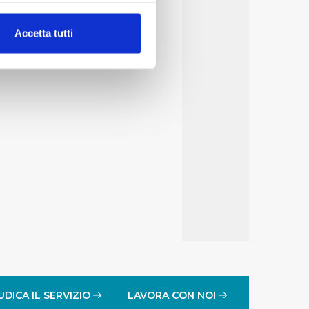
alche metro,
17
Accetta tutti
e specifiche (impronte
ezione dettagli
. Puoi
lità di base quali la
te dall’Utente e con i
affico sul nostro sito web,
idendo informazioni sul
 di analisi dei dati web,
oni che l’Utente ha fornito
r le finalità sopra indicate.
onando i singoli cookie
UDICA IL SERVIZIO
LAVORA CON NOI