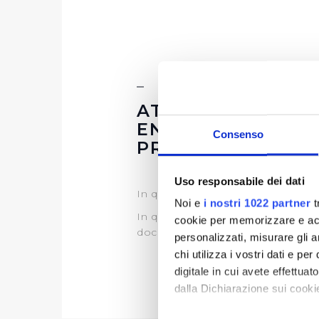
ATTI DELLE AMMI
ENTI AGGIUDICA
Consenso
PROCEDURA
Uso responsabile dei dati
In questa sezione è possibile tro
Noi e
i nostri 1022 partner
t
In questa sezione puoi trovare il
cookie per memorizzare e acce
documentazione)
personalizzati, misurare gli an
chi utilizza i vostri dati e pe
digitale in cui avete effettua
dalla Dichiarazione sui cookie