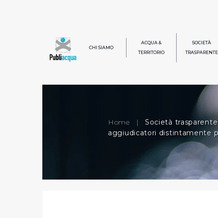
ACQUA &
SOCIETÀ
CHI SIAMO
TERRITORIO
TRASPARENTE
Home
|
Società trasparente
aggiudicatori distintamente 