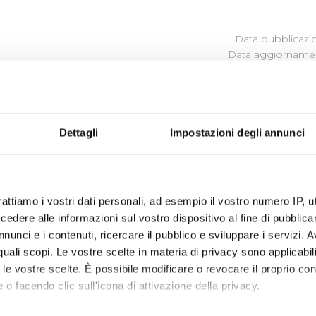
Data pubblicazi
Data aggiornamen
NISTRAZIONE AGGIUDICATRICI
TORI DISTINTAMENTE PER OGN
Dettagli
Impostazioni degli annunci
vare i
Bandi di Gara
in corso, scaduti e
Sistema Qualifica F
rattiamo i vostri dati personali, ad esempio il vostro numero IP, 
programma degli interventi di Publiacqua 2020 - 2024
(visu
dere alle informazioni sul vostro dispositivo al fine di pubblica
nunci e i contenuti, ricercare il pubblico e sviluppare i servizi. A
r quali scopi. Le vostre scelte in materia di privacy sono applicabi
to le vostre scelte. È possibile modificare o revocare il proprio 
 o facendo clic sull'icona di attivazione della privacy.