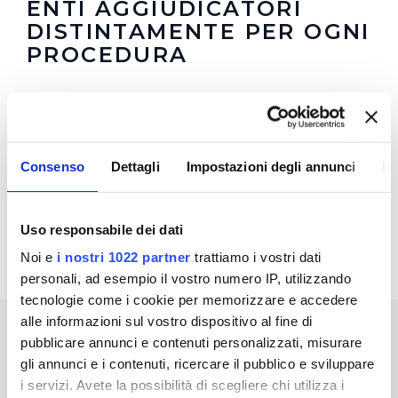
ENTI AGGIUDICATORI
DISTINTAMENTE PER OGNI
PROCEDURA
In questa sezione è possibile trovare i
Bandi di
Gara
in corso, scaduti e
Sistema Qualifica
Fornitori
Consenso
Dettagli
Impostazioni degli annunci
In
In questa sezione puoi trovare il
programma degli
interventi di Publiacqua 2020 - 2024
(visualizza
documentazione)
Uso responsabile dei dati
Noi e
i nostri 1022 partner
trattiamo i vostri dati
personali, ad esempio il vostro numero IP, utilizzando
tecnologie come i cookie per memorizzare e accedere
alle informazioni sul vostro dispositivo al fine di
« prima
‹ precedente
…
9
10
11
12
pubblicare annunci e contenuti personalizzati, misurare
13
14
15
16
17
gli annunci e i contenuti, ricercare il pubblico e sviluppare
i servizi. Avete la possibilità di scegliere chi utilizza i