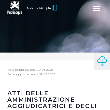
Toggle
MYPUBLIACQUA
navigatio
Data pubblicazione: 20.03.2023
Data aggiornamento: 29.06.2023
ATTI DELLE
AMMINISTRAZIONE
AGGIUDICATRICI E DEGLI