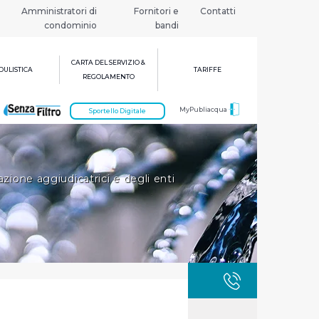
Amministratori di
Fornitori e
Contatti
condominio
bandi
CARTA DEL SERVIZIO &
ULISTICA
TARIFFE
REGOLAMENTO
MyPubliacqua
Sportello Digitale
zione aggiudicatrici e degli enti
GUASTI
800 3