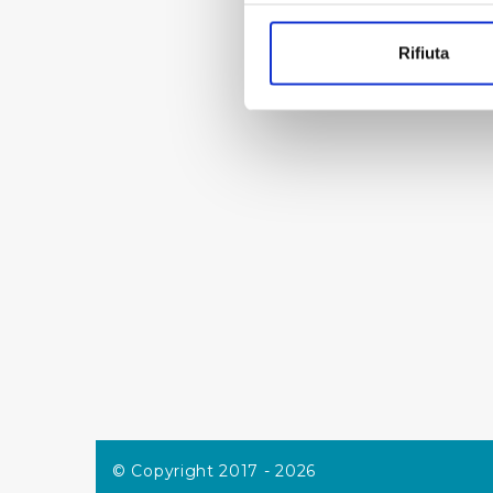
Con il tuo consenso, vorrem
raccogliere informazi
« prima
‹ p
Rifiuta
Identificare il tuo di
digitali).
Approfondisci come vengono el
modificare o ritirare il tuo 
Utilizziamo dei cookie tecnic
navigazione sulle pagine e l'
consensi dallo stesso prestat
per personalizzare contenuti
modo in cui l’Utente utilizza 
pubblicità e social media, p
loro o che hanno raccolto dal
Cliccando su "Accetta tutti",
Cliccando su "Personalizza" 
© Copyright 2017 - 2026
desiderati e le terze parti d