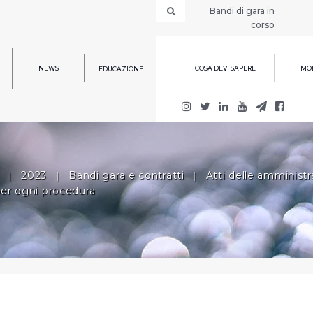
Bandi di gara in
corso
NEWS
COSA DEVI SAPERE
MOD
EDUCAZIONE
|
2023
|
Bandi gara e contratti
|
Atti delle amministra
per ogni procedura