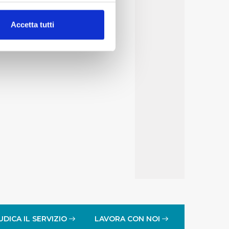
alche metro,
17
Accetta tutti
e specifiche (impronte
ezione dettagli
. Puoi
lità di base quali la
te dall’Utente e con i
affico sul nostro sito web,
idendo informazioni sul
 di analisi dei dati web,
oni che l’Utente ha fornito
r le finalità sopra indicate.
onando i singoli cookie
UDICA IL SERVIZIO
LAVORA CON NOI