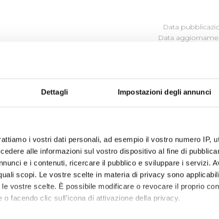
Data pubblicazi
Data aggiornamen
NISTRAZIONE AGGIUDICATRICI
TORI DISTINTAMENTE PER OGN
Dettagli
Impostazioni degli annunci
vare i
Bandi di Gara
in corso, scaduti e
Sistema Qualifica F
rattiamo i vostri dati personali, ad esempio il vostro numero IP, 
programma degli interventi di Publiacqua 2020 - 2024
(visu
dere alle informazioni sul vostro dispositivo al fine di pubblica
nunci e i contenuti, ricercare il pubblico e sviluppare i servizi. A
r quali scopi. Le vostre scelte in materia di privacy sono applicabi
to le vostre scelte. È possibile modificare o revocare il proprio 
 o facendo clic sull'icona di attivazione della privacy.