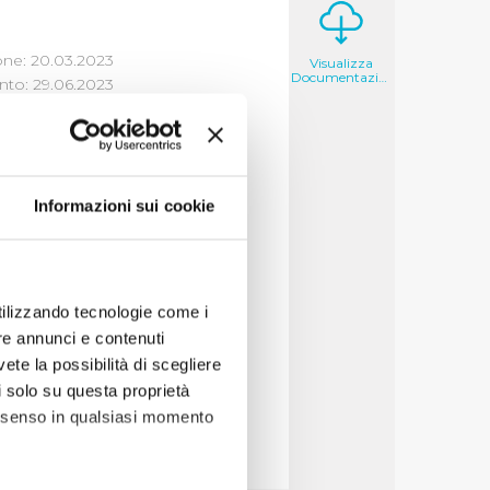
one: 20.03.2023
Visualizza
Documentazione
to: 29.06.2023
 E DEGLI
I
Informazioni sui cookie
ornitori
utilizzando tecnologie come i
alizza
re annunci e contenuti
vete la possibilità di scegliere
li solo su questa proprietà
consenso in qualsiasi momento