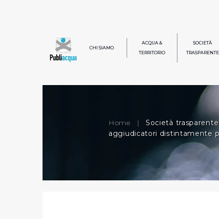
ACQUA &
SOCIETÀ
CHI SIAMO
TERRITORIO
TRASPARENTE
Home
|
Società trasparente
aggiudicatori distintamente 