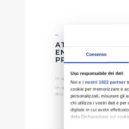
ATTI DELLE AMMI
ENTI AGGIUDICA
Consenso
PROCEDURA
Uso responsabile dei dati
In questa sezione è possibile tro
Noi e
i nostri 1022 partner
t
In questa sezione puoi trovare il
cookie per memorizzare e acce
documentazione)
personalizzati, misurare gli an
chi utilizza i vostri dati e pe
digitale in cui avete effettua
dalla Dichiarazione sui cookie