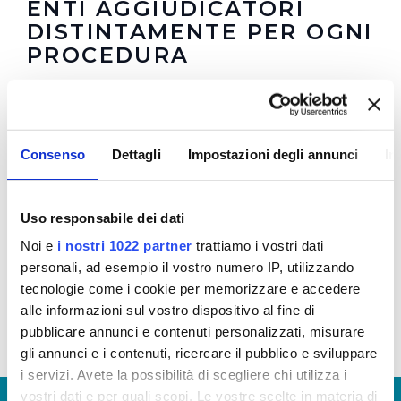
ENTI AGGIUDICATORI
DISTINTAMENTE PER OGNI
PROCEDURA
In questa sezione è possibile trovare i
Bandi di
Consenso
Dettagli
Impostazioni degli annunci
In
Gara
in corso e scaduti
Uso responsabile dei dati
Bandi di gara 2017 - Aggiornamento anni: 2013-
2014-2015-2016-2017
Noi e
i nostri 1022 partner
trattiamo i vostri dati
Documenti allegati
personali, ad esempio il vostro numero IP, utilizzando
tecnologie come i cookie per memorizzare e accedere
alle informazioni sul vostro dispositivo al fine di
pubblicare annunci e contenuti personalizzati, misurare
gli annunci e i contenuti, ricercare il pubblico e sviluppare
i servizi. Avete la possibilità di scegliere chi utilizza i
vostri dati e per quali scopi. Le vostre scelte in materia di