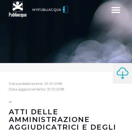
Toggle
MYPUBLIACQUA
navigatio
Data pubblicazione: 29.01.2018
Data aggiornamento: 31.01.2018
ATTI DELLE
AMMINISTRAZIONE
AGGIUDICATRICI E DEGLI