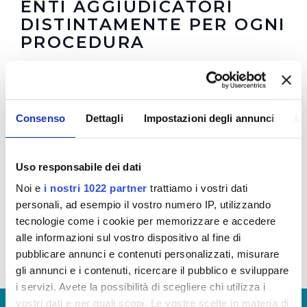
ENTI AGGIUDICATORI
DISTINTAMENTE PER OGNI
PROCEDURA
In questa sezione è possibile trovare i
Bandi di
Consenso
Dettagli
Impostazioni degli annunci
In
Gara
in corso e scaduti
Uso responsabile dei dati
Bandi di gara 2017 - Aggiornamento anni: 2013-
2014-2015-2016-2017
Noi e
i nostri 1022 partner
trattiamo i vostri dati
Documenti allegati
personali, ad esempio il vostro numero IP, utilizzando
tecnologie come i cookie per memorizzare e accedere
alle informazioni sul vostro dispositivo al fine di
pubblicare annunci e contenuti personalizzati, misurare
gli annunci e i contenuti, ricercare il pubblico e sviluppare
i servizi. Avete la possibilità di scegliere chi utilizza i
vostri dati e per quali scopi. Le vostre scelte in materia di