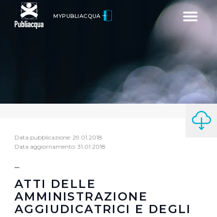
Toggle
MYPUBLIACQUA
navigatio
Data pubblicazione: 29.01.2018
Data aggiornamento: 31.01.2018
ATTI DELLE
AMMINISTRAZIONE
AGGIUDICATRICI E DEGLI