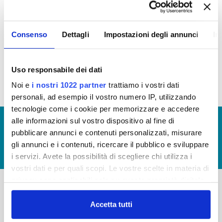
In questa sezione puoi trovare il programma degli
Consenso
Dettagli
Impostazioni degli annunci
In
interventi di Publiacqua 2016 - 2021 (visualizza
documentazione)
Tale programma è soggetto a revisioni nel 2020
Uso responsabile dei dati
Noi e
i nostri 1022 partner
trattiamo i vostri dati
personali, ad esempio il vostro numero IP, utilizzando
tecnologie come i cookie per memorizzare e accedere
alle informazioni sul vostro dispositivo al fine di
© Copyright 2017 - 2026
GLOSSARIO
pubblicare annunci e contenuti personalizzati, misurare
GIUDICA IL SERVIZIO
gli annunci e i contenuti, ricercare il pubblico e sviluppare
LAVORA CON NOI
i servizi. Avete la possibilità di scegliere chi utilizza i
vostri dati e per quali scopi. Le vostre scelte in materia di
privacy sono applicabili solo su questa proprietà digitale
in cui avete effettuato le vostre scelte. È possibile
-
-
modificare o revocare il proprio consenso in qualsiasi
Accetta tutti
momento dalla Dichiarazione sui cookie o facendo clic
Publiacqua S.p.A
FAQ