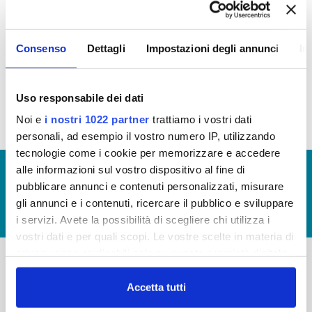
In questa sezione puoi trovare il programma degli
Consenso
Dettagli
Impostazioni degli annunci
In
interventi di Publiacqua 2016 - 2021 (visualizza
documentazione)
Tale programma è soggetto a revisioni nel 2020
Uso responsabile dei dati
Noi e
i nostri 1022 partner
trattiamo i vostri dati
personali, ad esempio il vostro numero IP, utilizzando
tecnologie come i cookie per memorizzare e accedere
alle informazioni sul vostro dispositivo al fine di
© Copyright 2017 - 2026
GLOSSARIO
pubblicare annunci e contenuti personalizzati, misurare
GIUDICA IL SERVIZIO
gli annunci e i contenuti, ricercare il pubblico e sviluppare
LAVORA CON NOI
i servizi. Avete la possibilità di scegliere chi utilizza i
vostri dati e per quali scopi. Le vostre scelte in materia di
privacy sono applicabili solo su questa proprietà digitale
in cui avete effettuato le vostre scelte. È possibile
-
-
modificare o revocare il proprio consenso in qualsiasi
Accetta tutti
momento dalla Dichiarazione sui cookie o facendo clic
Publiacqua S.p.A
FAQ