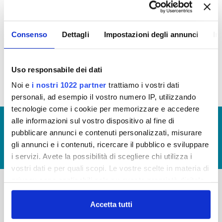
In questa sezione puoi trovare il programma degli
Consenso
Dettagli
Impostazioni degli annunci
In
interventi di Publiacqua 2016 - 2021 (visualizza
documentazione)
Tale programma è soggetto a revisioni nel 2020
Uso responsabile dei dati
Noi e
i nostri 1022 partner
trattiamo i vostri dati
personali, ad esempio il vostro numero IP, utilizzando
tecnologie come i cookie per memorizzare e accedere
alle informazioni sul vostro dispositivo al fine di
© Copyright 2017 - 2026
GLOSSARIO
pubblicare annunci e contenuti personalizzati, misurare
GIUDICA IL SERVIZIO
gli annunci e i contenuti, ricercare il pubblico e sviluppare
LAVORA CON NOI
i servizi. Avete la possibilità di scegliere chi utilizza i
vostri dati e per quali scopi. Le vostre scelte in materia di
privacy sono applicabili solo su questa proprietà digitale
in cui avete effettuato le vostre scelte. È possibile
-
-
modificare o revocare il proprio consenso in qualsiasi
Accetta tutti
momento dalla Dichiarazione sui cookie o facendo clic
Publiacqua S.p.A
FAQ