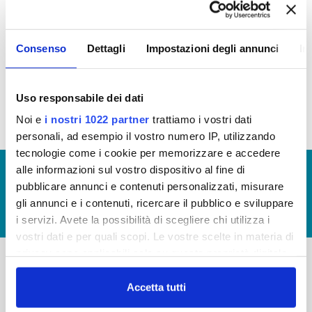
In questa sezione puoi trovare il programma degli
Consenso
Dettagli
Impostazioni degli annunci
In
interventi di Publiacqua 2016 - 2021 (visualizza
documentazione)
Tale programma è soggetto a revisioni nel 2020
Uso responsabile dei dati
Noi e
i nostri 1022 partner
trattiamo i vostri dati
personali, ad esempio il vostro numero IP, utilizzando
tecnologie come i cookie per memorizzare e accedere
alle informazioni sul vostro dispositivo al fine di
© Copyright 2017 - 2026
GLOSSARIO
pubblicare annunci e contenuti personalizzati, misurare
GIUDICA IL SERVIZIO
gli annunci e i contenuti, ricercare il pubblico e sviluppare
LAVORA CON NOI
i servizi. Avete la possibilità di scegliere chi utilizza i
vostri dati e per quali scopi. Le vostre scelte in materia di
privacy sono applicabili solo su questa proprietà digitale
in cui avete effettuato le vostre scelte. È possibile
-
-
modificare o revocare il proprio consenso in qualsiasi
Accetta tutti
momento dalla Dichiarazione sui cookie o facendo clic
Publiacqua S.p.A
FAQ