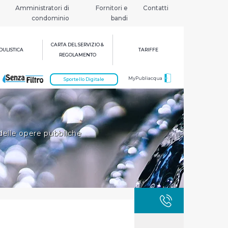
Amministratori di
Fornitori e
Contatti
condominio
bandi
CARTA DEL SERVIZIO &
ULISTICA
TARIFFE
REGOLAMENTO
MyPubliacqua
Sportello Digitale
elle opere pubbliche
GUASTI
800 3