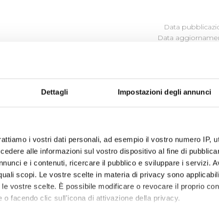
Data pubblicazi
Data aggiornamen
MMAZIONE DELLE OPERE PUBB
Dettagli
Impostazioni degli annunci
programma degli interventi di Publiacqua 2020 - 2024
(visu
rattiamo i vostri dati personali, ad esempio il vostro numero IP, 
dere alle informazioni sul vostro dispositivo al fine di pubblica
nunci e i contenuti, ricercare il pubblico e sviluppare i servizi. A
r quali scopi. Le vostre scelte in materia di privacy sono applicabi
to le vostre scelte. È possibile modificare o revocare il proprio 
 o facendo clic sull'icona di attivazione della privacy.