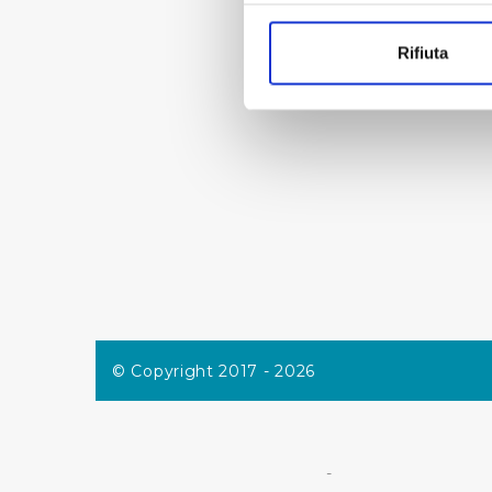
Con il tuo consenso, vorrem
raccogliere informazi
Rifiuta
Identificare il tuo di
digitali).
Approfondisci come vengono el
modificare o ritirare il tuo 
Utilizziamo dei cookie tecnic
navigazione sulle pagine e l'
consensi dallo stesso prestat
per personalizzare contenuti
modo in cui l’Utente utilizza 
pubblicità e social media, p
loro o che hanno raccolto dal
© Copyright 2017 - 2026
Cliccando su "Accetta tutti",
Cliccando su "Personalizza" 
-
desiderati e le terze parti d