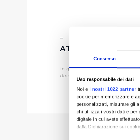
ATTI DI PROGRA
Consenso
In questa sezione puoi trovare il
documentazione)
Uso responsabile dei dati
Noi e
i nostri 1022 partner
t
cookie per memorizzare e acce
personalizzati, misurare gli an
chi utilizza i vostri dati e pe
digitale in cui avete effettua
dalla Dichiarazione sui cookie