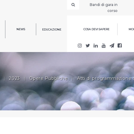
Bandi di gara in
corso
NEWS
COSA DEVI SAPERE
MOD
EDUCAZIONE
|
2023
|
Opere Pubbliche
|
Atti di programmazione d