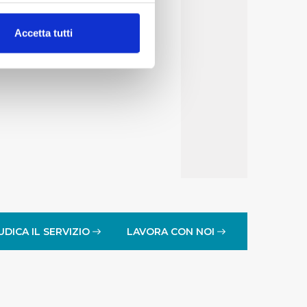
alche metro,
Accetta tutti
e specifiche (impronte
ezione dettagli
. Puoi
lità di base quali la
te dall’Utente e con i
affico sul nostro sito web,
idendo informazioni sul
 di analisi dei dati web,
oni che l’Utente ha fornito
UDICA IL SERVIZIO
LAVORA CON NOI
r le finalità sopra indicate.
onando i singoli cookie