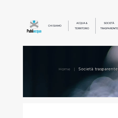
ACQUA &
SOCIETÀ
CHI SIAMO
TERRITORIO
TRASPARENTE
Home
|
Società trasparente