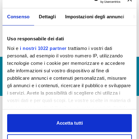
In questa sezione puoi trovare il
programma degli
Consenso
Dettagli
Impostazioni degli annunci
In
interventi di Publiacqua 2020 - 2024
(visualizza
documentazione)
Uso responsabile dei dati
Noi e
i nostri 1022 partner
trattiamo i vostri dati
personali, ad esempio il vostro numero IP, utilizzando
tecnologie come i cookie per memorizzare e accedere
© Copyright 2017 - 2026
GLOSSARIO
alle informazioni sul vostro dispositivo al fine di
GIUDICA IL SERVIZIO
pubblicare annunci e contenuti personalizzati, misurare
gli annunci e i contenuti, ricercare il pubblico e sviluppare
LAVORA CON NOI
i servizi. Avete la possibilità di scegliere chi utilizza i
vostri dati e per quali scopi. Le vostre scelte in materia di
privacy sono applicabili solo su questa proprietà digitale
in cui avete effettuato le vostre scelte. È possibile
-
-
modificare o revocare il proprio consenso in qualsiasi
Accetta tutti
Publiacqua S.p.A
FAQ
momento dalla Dichiarazione sui cookie o facendo clic
Via Villamagna 90/c -
sull'icona di attivazione della privacy.
PRIVACY POLICY