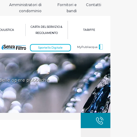
Amministratori di
Fornitori e
Contatti
condominio
bandi
CARTA DEL SERVIZIO &
ULISTICA
TARIFFE
REGOLAMENTO
MyPubliacqua
Sportello Digitale
delle opere pubbliche
GUASTI
800 3