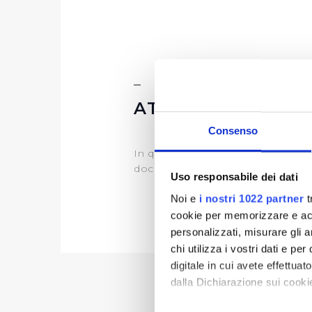
ATTI DI PROGRA
Consenso
In questa sezione puoi trovare il
documentazione) e il
programma d
Uso responsabile dei dati
Noi e
i nostri 1022 partner
t
cookie per memorizzare e acce
personalizzati, misurare gli an
chi utilizza i vostri dati e pe
digitale in cui avete effettua
dalla Dichiarazione sui cookie