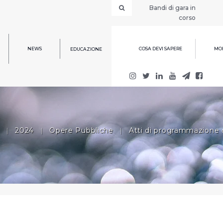
Bandi di gara in
corso
NEWS
COSA DEVI SAPERE
MOD
EDUCAZIONE
|
2024
|
Opere Pubbliche
|
Atti di programmazione 