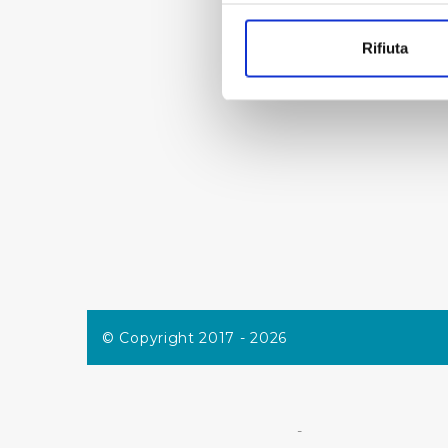
Con il tuo consenso, vorrem
raccogliere informazi
Rifiuta
Identificare il tuo di
digitali).
Approfondisci come vengono el
modificare o ritirare il tuo 
Utilizziamo dei cookie tecnic
navigazione sulle pagine e l'
consensi dallo stesso prestat
per personalizzare contenuti
modo in cui l’Utente utilizza 
pubblicità e social media, p
loro o che hanno raccolto dal
© Copyright 2017 - 2026
Cliccando su "Accetta tutti",
Cliccando su "Personalizza" 
-
desiderati e le terze parti d