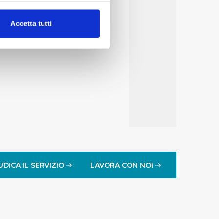
alche metro,
Accetta tutti
e specifiche (impronte
ezione dettagli
. Puoi
lità di base quali la
te dall’Utente e con i
affico sul nostro sito web,
idendo informazioni sul
 di analisi dei dati web,
oni che l’Utente ha fornito
UDICA IL SERVIZIO
LAVORA CON NOI
r le finalità sopra indicate.
onando i singoli cookie