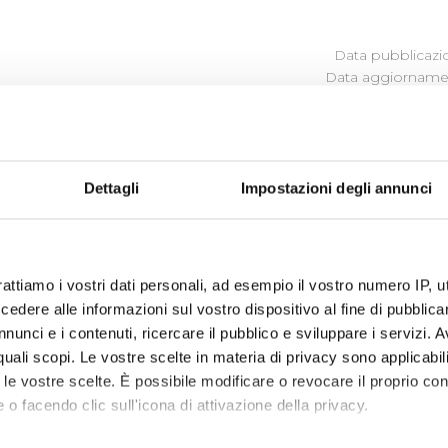
Data pubblicazi
Data aggiornamen
MMAZIONE DELLE OPERE PUBB
Dettagli
Impostazioni degli annunci
programma degli interventi di Publiacqua 2020 - 2024
(visu
egli interventi 2024-2029
(visualizza documentazione)
rattiamo i vostri dati personali, ad esempio il vostro numero IP, 
dere alle informazioni sul vostro dispositivo al fine di pubblica
nunci e i contenuti, ricercare il pubblico e sviluppare i servizi. A
r quali scopi. Le vostre scelte in materia di privacy sono applicabi
to le vostre scelte. È possibile modificare o revocare il proprio 
 o facendo clic sull'icona di attivazione della privacy.