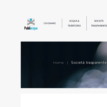
ACQUA &
SOCIETÀ
CHI SIAMO
TERRITORIO
TRASPARENTE
Home
|
Società trasparente