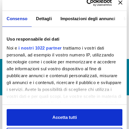
In questa sezione puoi trovare il
programma degli
Consenso
Dettagli
Impostazioni degli annunci
In
interventi di Publiacqua 2020 - 2024
(visualizza
documentazione) e il
programma degli interventi
2024-2029
(visualizza documentazione)
Uso responsabile dei dati
Noi e
i nostri 1022 partner
trattiamo i vostri dati
personali, ad esempio il vostro numero IP, utilizzando
tecnologie come i cookie per memorizzare e accedere
© Copyright 2017 - 2026
GLOSSARIO
alle informazioni sul vostro dispositivo al fine di
pubblicare annunci e contenuti personalizzati, misurare
GIUDICA IL SERVIZIO
gli annunci e i contenuti, ricercare il pubblico e sviluppare
LAVORA CON NOI
i servizi. Avete la possibilità di scegliere chi utilizza i
vostri dati e per quali scopi. Le vostre scelte in materia di
privacy sono applicabili solo su questa proprietà digitale
in cui avete effettuato le vostre scelte. È possibile
-
-
modificare o revocare il proprio consenso in qualsiasi
Accetta tutti
Publiacqua S.p.A
momento dalla Dichiarazione sui cookie o facendo clic
FAQ