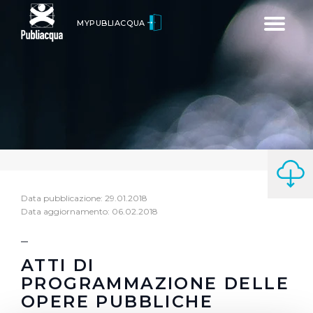
Toggle
MYPUBLIACQUA
navigatio
Data pubblicazione: 29.01.2018
Data aggiornamento: 06.02.2018
ATTI DI
PROGRAMMAZIONE DELLE
OPERE PUBBLICHE