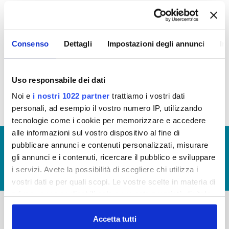
In questa sezione puoi trovare il programma degli
interventi di Publiacqua 2016 - 2021 (visualizza
Consenso
Dettagli
Impostazioni degli annunci
In
documentazione)
Tale programma è soggetto a revisioni nel 2018
Uso responsabile dei dati
Noi e
i nostri 1022 partner
trattiamo i vostri dati
personali, ad esempio il vostro numero IP, utilizzando
tecnologie come i cookie per memorizzare e accedere
alle informazioni sul vostro dispositivo al fine di
© Copyright 2017 - 2026
GLOSSARIO
pubblicare annunci e contenuti personalizzati, misurare
gli annunci e i contenuti, ricercare il pubblico e sviluppare
GIUDICA IL SERVIZIO
i servizi. Avete la possibilità di scegliere chi utilizza i
LAVORA CON NOI
vostri dati e per quali scopi. Le vostre scelte in materia di
privacy sono applicabili solo su questa proprietà digitale
in cui avete effettuato le vostre scelte. È possibile
modificare o revocare il proprio consenso in qualsiasi
Accetta tutti
-
-