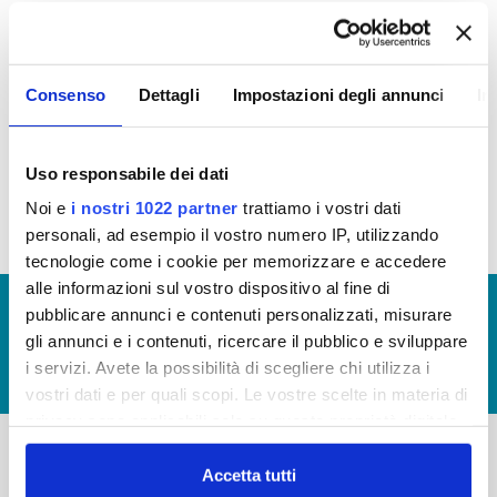
In questa sezione puoi trovare il programma degli
interventi di Publiacqua 2016 - 2021 (visualizza
Consenso
Dettagli
Impostazioni degli annunci
In
documentazione)
Tale programma è soggetto a revisioni nel 2018
Uso responsabile dei dati
Noi e
i nostri 1022 partner
trattiamo i vostri dati
personali, ad esempio il vostro numero IP, utilizzando
tecnologie come i cookie per memorizzare e accedere
alle informazioni sul vostro dispositivo al fine di
© Copyright 2017 - 2026
GLOSSARIO
pubblicare annunci e contenuti personalizzati, misurare
gli annunci e i contenuti, ricercare il pubblico e sviluppare
GIUDICA IL SERVIZIO
i servizi. Avete la possibilità di scegliere chi utilizza i
LAVORA CON NOI
vostri dati e per quali scopi. Le vostre scelte in materia di
privacy sono applicabili solo su questa proprietà digitale
in cui avete effettuato le vostre scelte. È possibile
modificare o revocare il proprio consenso in qualsiasi
Accetta tutti
-
-