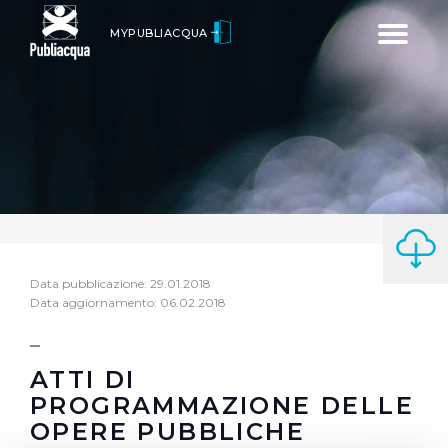
Toggle
MYPUBLIACQUA
navigatio
Data pubblicazione: 29.01.2018
Data aggiornamento: 06.02.2018
ATTI DI
PROGRAMMAZIONE DELLE
OPERE PUBBLICHE