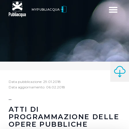
Toggle
MYPUBLIACQUA
navigatio
Data pubblicazione: 29.01.2018
Data aggiornamento: 06.02.2018
ATTI DI
PROGRAMMAZIONE DELLE
OPERE PUBBLICHE