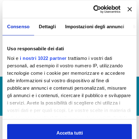
In questa sezione puoi trovare il programma degli
interventi di Publiacqua 2016 - 2021 (visualizza
Consenso
Dettagli
Impostazioni degli annunci
In
documentazione)
Tale programma è soggetto a revisioni nel 2018
Uso responsabile dei dati
Noi e
i nostri 1022 partner
trattiamo i vostri dati
personali, ad esempio il vostro numero IP, utilizzando
tecnologie come i cookie per memorizzare e accedere
alle informazioni sul vostro dispositivo al fine di
© Copyright 2017 - 2026
GLOSSARIO
pubblicare annunci e contenuti personalizzati, misurare
gli annunci e i contenuti, ricercare il pubblico e sviluppare
GIUDICA IL SERVIZIO
i servizi. Avete la possibilità di scegliere chi utilizza i
LAVORA CON NOI
vostri dati e per quali scopi. Le vostre scelte in materia di
privacy sono applicabili solo su questa proprietà digitale
in cui avete effettuato le vostre scelte. È possibile
modificare o revocare il proprio consenso in qualsiasi
Accetta tutti
-
-