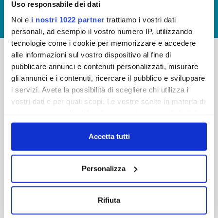
Uso responsabile dei dati
GIUDICA IL SERVIZIO
Noi e
i nostri 1022 partner
trattiamo i vostri dati
LAVORA CON NOI
personali, ad esempio il vostro numero IP, utilizzando
tecnologie come i cookie per memorizzare e accedere
alle informazioni sul vostro dispositivo al fine di
pubblicare annunci e contenuti personalizzati, misurare
-
-
gli annunci e i contenuti, ricercare il pubblico e sviluppare
Publiacqua S.p.A
FAQ
i servizi. Avete la possibilità di scegliere chi utilizza i
Via Villamagna 90/c -
vostri dati e per quali scopi. Le vostre scelte in materia di
PRIVACY POLICY
50126 Fi
privacy sono applicabili solo su questa proprietà digitale
Tel. +39 055688903
NOTE LEGALI
in cui avete effettuato le vostre scelte. È possibile
Fax. +39 0556862495
COOKIE
modificare o revocare il proprio consenso in qualsiasi
Accetta tutti
-
momento dalla Dichiarazione sui cookie o facendo clic
WHISTLEBLOWING
Cap. Soc. 150.280.056,72
sull'icona di attivazione della privacy.
CREDITS
Personalizza
i.v.
Reg Imprese Firenze
Con il tuo consenso, vorremmo anche:
C.F. e P.I. 05040110487
raccogliere informazioni sulla tua posizione
Rifiuta
R.E.A. 514782
geografica, con un'approssimazione di qualche