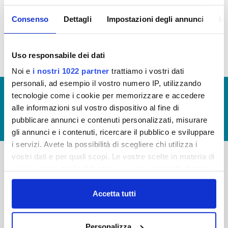
Bilancio 2022
(Visualizzazione Documentazione)
Consenso
Dettagli
Impostazioni degli annunci
In
Bilancio 2023
(Visualizzazione Documentazione)
Uso responsabile dei dati
Noi e
i nostri 1022 partner
trattiamo i vostri dati
personali, ad esempio il vostro numero IP, utilizzando
© Copyright 2017 - 2026
GLOSSARIO
tecnologie come i cookie per memorizzare e accedere
alle informazioni sul vostro dispositivo al fine di
GIUDICA IL SERVIZIO
pubblicare annunci e contenuti personalizzati, misurare
LAVORA CON NOI
gli annunci e i contenuti, ricercare il pubblico e sviluppare
i servizi. Avete la possibilità di scegliere chi utilizza i
vostri dati e per quali scopi. Le vostre scelte in materia di
privacy sono applicabili solo su questa proprietà digitale
-
-
in cui avete effettuato le vostre scelte. È possibile
Publiacqua S.p.A
modificare o revocare il proprio consenso in qualsiasi
FAQ
Accetta tutti
Via Villamagna 90/c -
momento dalla Dichiarazione sui cookie o facendo clic
PRIVACY POLICY
50126 Fi
sull'icona di attivazione della privacy.
Tel. +39 055688903
NOTE LEGALI
Personalizza