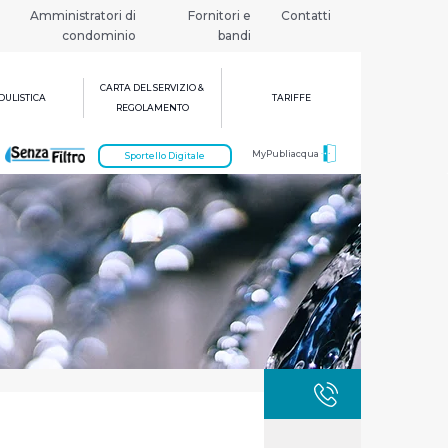
Amministratori di
Fornitori e
Contatti
condominio
bandi
CARTA DEL SERVIZIO &
ULISTICA
TARIFFE
REGOLAMENTO
MyPubliacqua
Sportello Digitale
GUASTI
800 3