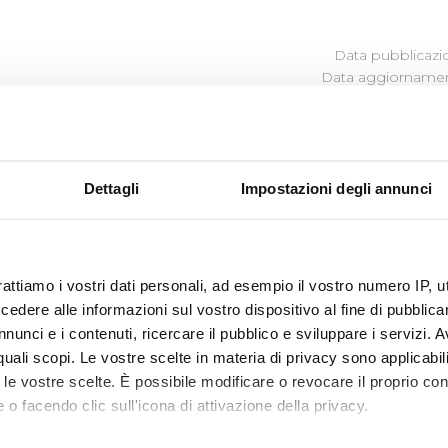
Data pubblicazi
Data aggiornamen
Dettagli
Impostazioni degli annunci
aziendali
ocumentazione)
ocumentazione)
rattiamo i vostri dati personali, ad esempio il vostro numero IP, 
dere alle informazioni sul vostro dispositivo al fine di pubblica
nunci e i contenuti, ricercare il pubblico e sviluppare i servizi. A
r quali scopi. Le vostre scelte in materia di privacy sono applicabi
to le vostre scelte. È possibile modificare o revocare il proprio 
 o facendo clic sull'icona di attivazione della privacy.