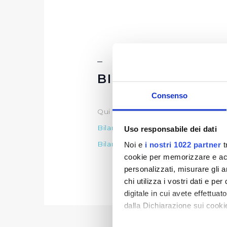
BILANCIO
Consenso
Qui puoi trovare gli ultimi
Bilanci
Bilancio 2022
(Visualizzazione D
Uso responsabile dei dati
Bilancio 2023
(Visualizzazione D
Noi e
i nostri 1022 partner
t
cookie per memorizzare e acce
personalizzati, misurare gli an
chi utilizza i vostri dati e pe
digitale in cui avete effettua
dalla Dichiarazione sui cookie