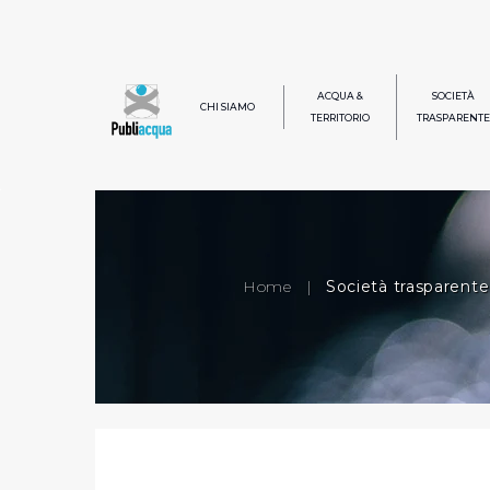
ACQUA &
SOCIETÀ
CHI SIAMO
TERRITORIO
TRASPARENTE
Home
|
Società trasparente