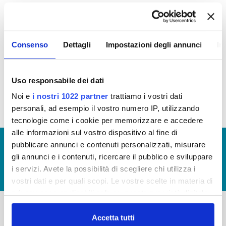
La Carta del Servizio in vigore dal 1 gennaio 2020
è quella approvata con delibera del Consiglio
Direttivo n. 21 del 16 dicembre 2019 (
clicca qui
)
Consenso
Dettagli
Impostazioni degli annunci
In
Standard di qualità commerciale (dati 2021)
Standard di qualità commerciale (dati 2020)
Uso responsabile dei dati
Noi e
i nostri 1022 partner
trattiamo i vostri dati
personali, ad esempio il vostro numero IP, utilizzando
tecnologie come i cookie per memorizzare e accedere
alle informazioni sul vostro dispositivo al fine di
© Copyright 2017 - 2026
GLOSSARIO
pubblicare annunci e contenuti personalizzati, misurare
gli annunci e i contenuti, ricercare il pubblico e sviluppare
GIUDICA IL SERVIZIO
i servizi. Avete la possibilità di scegliere chi utilizza i
LAVORA CON NOI
vostri dati e per quali scopi. Le vostre scelte in materia di
privacy sono applicabili solo su questa proprietà digitale
in cui avete effettuato le vostre scelte. È possibile
modificare o revocare il proprio consenso in qualsiasi
Accetta tutti
-
-