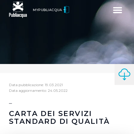
Toggle
MYPUBLIACQUA
navigatio
Data pubblicazione: 19.03.2021
Data aggiornamento: 24.05.2022
CARTA DEI SERVIZI
STANDARD DI QUALITÀ