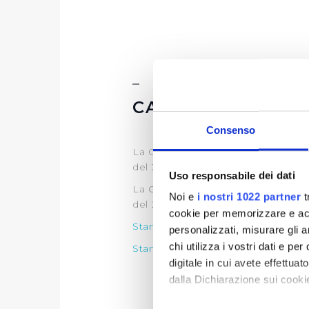
CARTA DEI SERVI
Consenso
La Carta del Servizio in vigore da
del 30 maggio 2024 (
clicca qui
)
Uso responsabile dei dati
La Carta del Servizio in vigore fi
Noi e
i nostri 1022 partner
t
del 29 luglio 2022 (
clicca qui
)
cookie per memorizzare e acce
Standard di qualità commerciale (
personalizzati, misurare gli an
chi utilizza i vostri dati e pe
Standard di qualità commerciale (
digitale in cui avete effettua
dalla Dichiarazione sui cookie