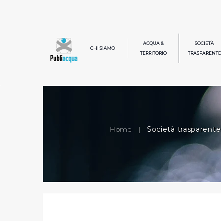
ACQUA &
SOCIETÀ
CHI SIAMO
TERRITORIO
TRASPARENTE
Home
|
Società trasparente