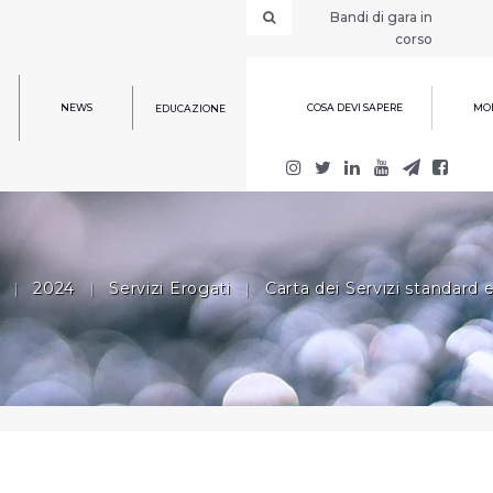
Bandi di gara in
corso
NEWS
COSA DEVI SAPERE
MOD
EDUCAZIONE
|
2024
|
Servizi Erogati
|
Carta dei Servizi standard e