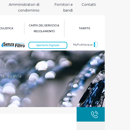
Amministratori di
Fornitori e
Contatti
condominio
bandi
CARTA DEL SERVIZIO &
ULISTICA
TARIFFE
REGOLAMENTO
MyPubliacqua
Sportello Digitale
 di qualità
GUASTI
800 3