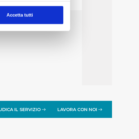
alche metro,
Accetta tutti
e specifiche (impronte
ezione dettagli
. Puoi
lità di base quali la
te dall’Utente e con i
affico sul nostro sito web,
idendo informazioni sul
 di analisi dei dati web,
oni che l’Utente ha fornito
UDICA IL SERVIZIO
LAVORA CON NOI
r le finalità sopra indicate.
onando i singoli cookie