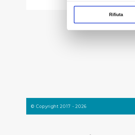
Con il tuo consenso, vorrem
raccogliere informazi
Rifiuta
Identificare il tuo di
digitali).
Approfondisci come vengono el
modificare o ritirare il tuo 
Utilizziamo dei cookie tecnic
navigazione sulle pagine e l'
consensi dallo stesso prestat
per personalizzare contenuti
modo in cui l’Utente utilizza 
pubblicità e social media, p
loro o che hanno raccolto dal
© Copyright 2017 - 2026
Cliccando su "Accetta tutti",
Cliccando su "Personalizza" 
desiderati e le terze parti d
-