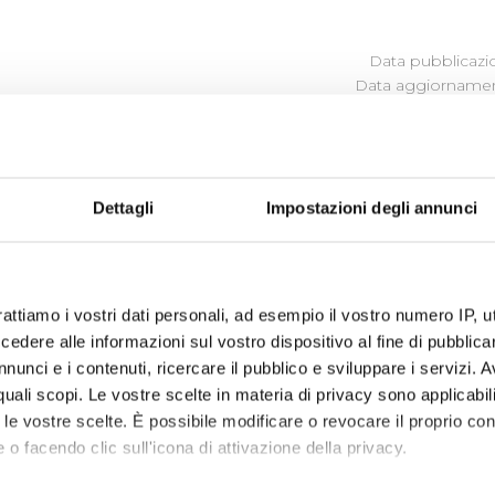
Data pubblicazi
Data aggiornamen
ZI STANDARD E DI QUALITÀ
Dettagli
Impostazioni degli annunci
l 1 giugno 2024 è quella approvata con delibera del Consigli
no al 31 maggio 2024 è quella approvata con delibera del Con
rattiamo i vostri dati personali, ad esempio il vostro numero IP, 
dere alle informazioni sul vostro dispositivo al fine di pubblica
dati 2022)
nunci e i contenuti, ricercare il pubblico e sviluppare i servizi. A
r quali scopi. Le vostre scelte in materia di privacy sono applicabi
dati 2023)
to le vostre scelte. È possibile modificare o revocare il proprio 
 o facendo clic sull'icona di attivazione della privacy.