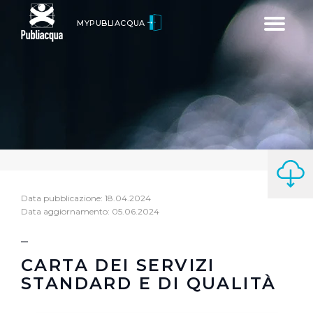
Toggle
MYPUBLIACQUA
navigatio
Data pubblicazione: 18.04.2024
Data aggiornamento: 05.06.2024
CARTA DEI SERVIZI
STANDARD E DI QUALITÀ