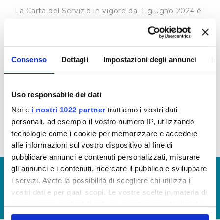
La Carta del Servizio in vigore dal 1 giugno 2024 è
quella approvata con delibera del Consiglio
Direttivo n. 2/2024 del 30 maggio 2024 (
clicca
qui
)
La Carta del Servizio in vigore fino al 31 maggio
Consenso
Dettagli
Impostazioni degli annunci
In
2024 è quella approvata con delibera del Consiglio
Direttivo n. 8 del 29 luglio 2022 (
clicca qui
)
Uso responsabile dei dati
Standard di qualità commerciale (dati 2022)
Noi e
i nostri 1022 partner
trattiamo i vostri dati
Standard di qualità commerciale (dati 2023)
personali, ad esempio il vostro numero IP, utilizzando
tecnologie come i cookie per memorizzare e accedere
alle informazioni sul vostro dispositivo al fine di
pubblicare annunci e contenuti personalizzati, misurare
gli annunci e i contenuti, ricercare il pubblico e sviluppare
© Copyright 2017 - 2026
GLOSSARIO
i servizi. Avete la possibilità di scegliere chi utilizza i
GIUDICA IL SERVIZIO
vostri dati e per quali scopi. Le vostre scelte in materia di
LAVORA CON NOI
privacy sono applicabili solo su questa proprietà digitale
in cui avete effettuato le vostre scelte. È possibile