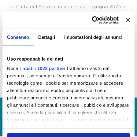
La Carta del Servizio in vigore dal 1 giugno 2024 è
quella approvata con delibera del Consiglio
Direttivo n. 2/2024 del 30 maggio 2024 (
clicca
qui
)
La Carta del Servizio in vigore fino al 31 maggio
Consenso
Dettagli
Impostazioni degli annunci
In
2024 è quella approvata con delibera del Consiglio
Direttivo n. 8 del 29 luglio 2022 (
clicca qui
)
Uso responsabile dei dati
Standard di qualità commerciale (dati 2022)
Noi e
i nostri 1022 partner
trattiamo i vostri dati
Standard di qualità commerciale (dati 2023)
personali, ad esempio il vostro numero IP, utilizzando
tecnologie come i cookie per memorizzare e accedere
alle informazioni sul vostro dispositivo al fine di
pubblicare annunci e contenuti personalizzati, misurare
gli annunci e i contenuti, ricercare il pubblico e sviluppare
© Copyright 2017 - 2026
GLOSSARIO
i servizi. Avete la possibilità di scegliere chi utilizza i
GIUDICA IL SERVIZIO
vostri dati e per quali scopi. Le vostre scelte in materia di
LAVORA CON NOI
privacy sono applicabili solo su questa proprietà digitale
in cui avete effettuato le vostre scelte. È possibile