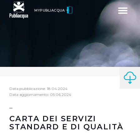
Toggle
MYPUBLIACQUA
navigatio
Data pubblicazione: 18.04.2024
Data aggiornamento: 05.06.2024
CARTA DEI SERVIZI
STANDARD E DI QUALITÀ