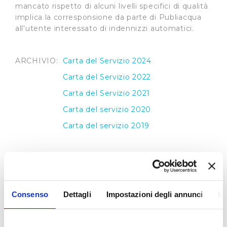
mancato rispetto di alcuni livelli specifici di qualità
implica la corresponsione da parte di Publiacqua
all'utente interessato di indennizzi automatici.
ARCHIVIO:
Carta del Servizio 2024
Carta del Servizio 2022
Carta del Servizio 2021
Carta del servizio 2020
Carta del servizio 2019
Regolamento del Servizio Idrico Integrato
Il
Regolamento del Servizio Idrico Integrato
,
Consenso
Dettagli
Impostazioni degli annunci
In
applicato da Publiacqua, recepisce le direttive
contenute nelle delibere dell’Autorità per l’Energia
Elettrica Gas e del Sistema Idrico Integrato e