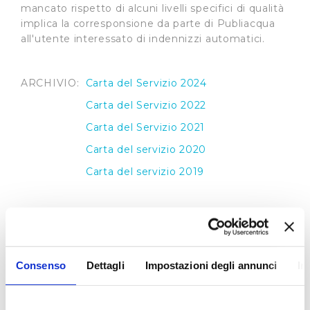
mancato rispetto di alcuni livelli specifici di qualità
implica la corresponsione da parte di Publiacqua
all'utente interessato di indennizzi automatici.
ARCHIVIO:
Carta del Servizio 2024
Carta del Servizio 2022
Carta del Servizio 2021
Carta del servizio 2020
Carta del servizio 2019
Regolamento del Servizio Idrico Integrato
Il
Regolamento del Servizio Idrico Integrato
,
Consenso
Dettagli
Impostazioni degli annunci
In
applicato da Publiacqua, recepisce le direttive
contenute nelle delibere dell’Autorità per l’Energia
Elettrica Gas e del Sistema Idrico Integrato e