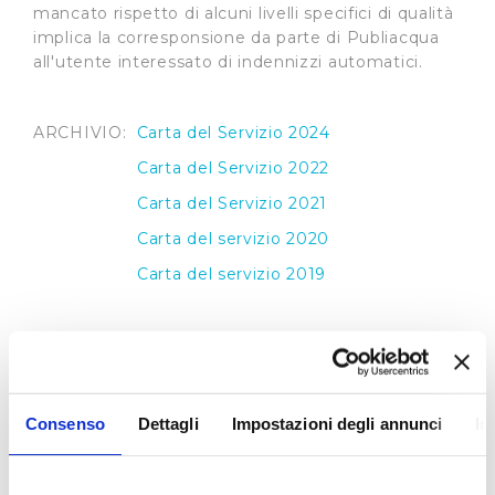
mancato rispetto di alcuni livelli specifici di qualità
implica la corresponsione da parte di Publiacqua
all'utente interessato di indennizzi automatici.
ARCHIVIO:
Carta del Servizio 2024
Carta del Servizio 2022
Carta del Servizio 2021
Carta del servizio 2020
Carta del servizio 2019
Regolamento del Servizio Idrico Integrato
Il
Regolamento del Servizio Idrico Integrato
,
Consenso
Dettagli
Impostazioni degli annunci
In
applicato da Publiacqua, recepisce le direttive
contenute nelle delibere dell’Autorità per l’Energia
Elettrica Gas e del Sistema Idrico Integrato e