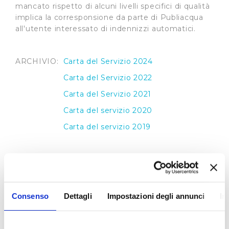
mancato rispetto di alcuni livelli specifici di qualità
implica la corresponsione da parte di Publiacqua
all'utente interessato di indennizzi automatici.
ARCHIVIO:
Carta del Servizio 2024
Carta del Servizio 2022
Carta del Servizio 2021
Carta del servizio 2020
Carta del servizio 2019
Regolamento del Servizio Idrico Integrato
Il
Regolamento del Servizio Idrico Integrato
,
Consenso
Dettagli
Impostazioni degli annunci
In
applicato da Publiacqua, recepisce le direttive
contenute nelle delibere dell’Autorità per l’Energia
Elettrica Gas e del Sistema Idrico Integrato e