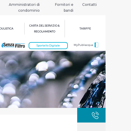
Amministratori di
Fornitori e
Contatti
condominio
bandi
CARTA DEL SERVIZIO &
ULISTICA
TARIFFE
REGOLAMENTO
MyPubliacqua
Sportello Digitale
GUASTI
800 3