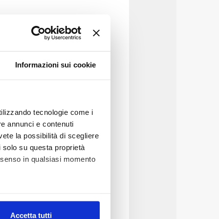
Informazioni sui cookie
utilizzando tecnologie come i
re annunci e contenuti
vete la possibilità di scegliere
li solo su questa proprietà
consenso in qualsiasi momento
 contenute nelle
Idrica Toscana. Il
alla normativa
edesimo.
alche metro,
Accetta tutti