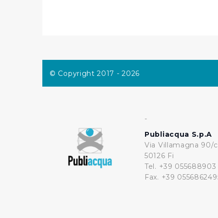
eccezione dei cookie tecnici
dunque la continuazione dell
tecnici indispensabili per un
© Copyright 2017 - 2026
-
Publiacqua S.p.A
Via Villamagna 90/c
50126 Fi
Tel. +39 055688903
Fax. +39 055686249