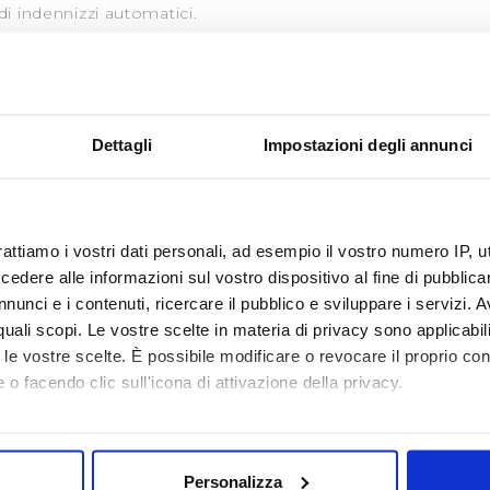
di indennizzi automatici.
24
22
Dettagli
Impostazioni degli annunci
1
20
9
rattiamo i vostri dati personali, ad esempio il vostro numero IP, 
dere alle informazioni sul vostro dispositivo al fine di pubblica
nunci e i contenuti, ricercare il pubblico e sviluppare i servizi. A
o Integrato
r quali scopi. Le vostre scelte in materia di privacy sono applicabi
to le vostre scelte. È possibile modificare o revocare il proprio 
o Integrato
, applicato da Publiacqua, recepisce le direttive
 o facendo clic sull'icona di attivazione della privacy.
a Elettrica Gas e del Sistema Idrico Integrato e dell’Autorità 
ne triennale, salvo modifiche necessarie all’adeguamento 
mo anche:
 deroghe concesse al gestore, che saranno recepite nel m
oni sulla tua posizione geografica, con un'approssimazione di qu
Personalizza