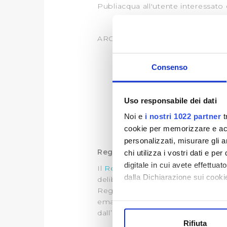
Publiacqua all'utente interessato 
ARCHIVIO:
Carta del Servizio 20
Carta del Servizio 20
Consenso
Carta del Servizio 202
Carta del servizio 20
Uso responsabile dei dati
Carta del servizio 201
Noi e
i nostri 1022 partner
t
cookie per memorizzare e acce
personalizzati, misurare gli an
Regolamento del Servizio Idric
chi utilizza i vostri dati e pe
digitale in cui avete effettua
Il
Regolamento del Servizio Idric
dalla Dichiarazione sui cookie
delibere dell’Autorità per l’Energi
Regolamento è soggetto a revisio
Con il tuo consenso, vorrem
emanata
dall’AEEGSI, comprese eventuali
raccogliere informazi
Rifiuta