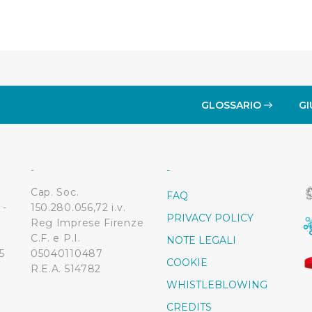
. La chiusura del presente banner comporta il permanere delle 
a navigazione in assenza di cookie o altri sistemi di tracciame
a corretta visualizzazione della pagina.
GLOSSARIO
GI
-
-
Cap. Soc.
FAQ
 -
150.280.056,72 i.v.
PRIVACY POLICY
Reg Imprese Firenze
C.F. e P.I.
NOTE LEGALI
5
05040110487
COOKIE
R.E.A. 514782
WHISTLEBLOWING
CREDITS