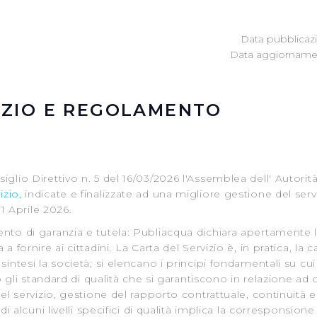
Data pubblicazi
Data aggiornamen
IZIO E REGOLAMENTO
iglio Direttivo n. 5 del 16/03/2026 l'Assemblea dell' Autorit
izio,
indicate e finalizzate ad una migliore gestione del ser
l 1 Aprile 2026.
nto di garanzia e tutela: Publiacqua dichiara apertamente le
 fornire ai cittadini. La Carta del Servizio è, in pratica, la ca
sintesi la società; si elencano i principi fondamentali su cui
no gli standard di qualità che si garantiscono in relazione ad 
del servizio, gestione del rapporto contrattuale, continuità e
 di alcuni livelli specifici di qualità implica la corresponsione