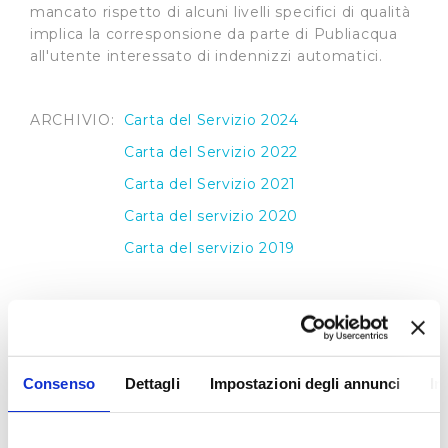
mancato rispetto di alcuni livelli specifici di qualità
implica la corresponsione da parte di Publiacqua
all'utente interessato di indennizzi automatici.
ARCHIVIO:
Carta del Servizio 2024
Carta del Servizio 2022
Carta del Servizio 2021
Carta del servizio 2020
Carta del servizio 2019
Regolamento del Servizio Idrico Integrato
Il
Regolamento del Servizio Idrico Integrato
,
Consenso
Dettagli
Impostazioni degli annunci
In
applicato da Publiacqua, recepisce le direttive
contenute nelle delibere dell’Autorità per l’Energia
Elettrica Gas e del Sistema Idrico Integrato e