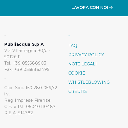
LAVORA CON NOI
-
-
Publiacqua S.p.A
FAQ
Via Villamagna 90/c -
PRIVACY POLICY
50126 Fi
Tel. +39 055688903
NOTE LEGALI
Fax. +39 0556862495
COOKIE
-
WHISTLEBLOWING
Cap. Soc. 150.280.056,72
CREDITS
i.v.
Reg Imprese Firenze
C.F. e P.I. 05040110487
R.E.A. 514782