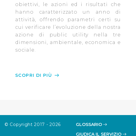
obiettivi, le azioni ed i risultati che
Cliccando su "Personalizza" l’Utente può gestire
hanno caratterizzato un anno di
direttamente le proprie preferenze selezionando i
attività, offrendo parametri certi su
singoli cookie desiderati e le terze parti destinatarie
cui verificare l’evoluzione della nostra
della condivisione di informazioni sopra indicata.
azione di public utility nella tre
dimensioni, ambientale, economica e
Cliccando su "Rifiuta" o sulla "X" posizionata in alto a
sociale.
destra in questo banner l’Utente rifiuta tutti i cookie con
la sola eccezione dei cookie tecnici. La chiusura del
presente banner comporta il permanere delle
impostazioni di default e dunque la continuazione della
SCOPRI DI PIÙ
navigazione in assenza di cookie o altri sistemi di
tracciamento ad esclusione di quelli tecnici
indispensabili per una corretta visualizzazione della
pagina.
© Copyright 2017 - 2026
GLOSSARIO
GIUDICA IL SERVIZIO