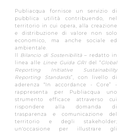
fruibile il sito web abilitandone funzionalità di base quali
Publiacqua fornisce un servizio di
la navigazione sulle pagine e l'accesso alle aree
protette. In linea con le preferenze manifestate
pubblica utilità contribuendo, nel
dall’Utente e con i consensi dallo stesso prestati, i
territorio in cui opera, alla creazione
cookie possono essere inoltre utilizzati per analizzare il
e distribuzione di valore non solo
traffico sul nostro sito web, per personalizzare
economico, ma anche sociale ed
contenuti ed annunci e per fornire funzionalità dei social
ambientale.
media, condividendo informazioni sul modo in cui
ll
Bilancio di Sostenibilità
– redatto in
l’Utente utilizza il nostro sito con i nostri partner. Tali
linea alle
Linee Guida GRI
del “
Global
soggetti, che si occupano di analisi dei dati web,
Reporting Initiative Sustainability
pubblicità e social media, potrebbero combinare le
Reporting Standards
”, con livello di
informazioni ricevute con altre informazioni che l’Utente
aderenza “In accordance - Core” -
ha fornito loro o che hanno raccolto dal suo utilizzo dei
rappresenta per Publiacqua uno
loro servizi.
strumento efficace attraverso cui
rispondere alla domanda di
Cliccando su "Accetta tutti", l'Utente accetta di
trasparenza e comunicazione del
memorizzare tutti i cookie sul dispositivo per le finalità
territorio e degli stakeholder;
sopra indicate.
un'occasione per illustrare gli