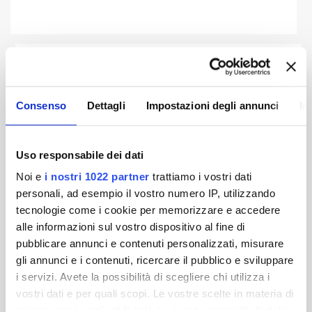
Archivio bilanci precedenti
Consenso
Dettagli
Impostazioni degli annunci
In
Bilancio 2023
Bilancio 2022
Uso responsabile dei dati
Noi e
i nostri 1022 partner
trattiamo i vostri dati
Bilancio 2021
Bilancio 2020
personali, ad esempio il vostro numero IP, utilizzando
tecnologie come i cookie per memorizzare e accedere
Bilancio 2019
Bilancio 2018
alle informazioni sul vostro dispositivo al fine di
pubblicare annunci e contenuti personalizzati, misurare
gli annunci e i contenuti, ricercare il pubblico e sviluppare
Bilancio 2017
Bilancio 2016
i servizi. Avete la possibilità di scegliere chi utilizza i
vostri dati e per quali scopi. Le vostre scelte in materia di
privacy sono applicabili solo su questa proprietà digitale