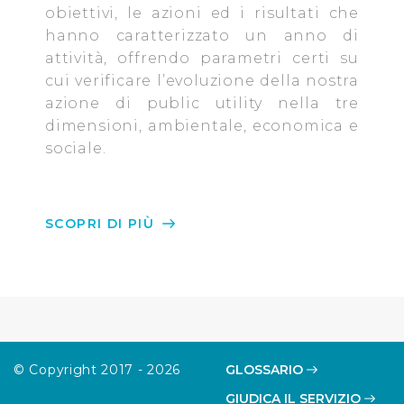
obiettivi, le azioni ed i risultati che
Cliccando su "Personalizza" l’Utente può gestire
hanno caratterizzato un anno di
direttamente le proprie preferenze selezionando i
attività, offrendo parametri certi su
singoli cookie desiderati e le terze parti destinatarie
cui verificare l’evoluzione della nostra
della condivisione di informazioni sopra indicata.
azione di public utility nella tre
dimensioni, ambientale, economica e
Cliccando su "Rifiuta" o sulla "X" posizionata in alto a
sociale.
destra in questo banner l’Utente rifiuta tutti i cookie con
la sola eccezione dei cookie tecnici. La chiusura del
presente banner comporta il permanere delle
impostazioni di default e dunque la continuazione della
SCOPRI DI PIÙ
navigazione in assenza di cookie o altri sistemi di
tracciamento ad esclusione di quelli tecnici
indispensabili per una corretta visualizzazione della
pagina.
© Copyright 2017 - 2026
GLOSSARIO
GIUDICA IL SERVIZIO