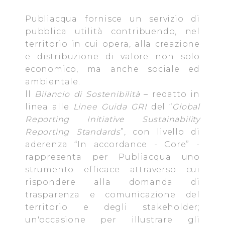
fruibile il sito web abilitandone funzionalità di base quali
Publiacqua fornisce un servizio di
la navigazione sulle pagine e l'accesso alle aree
protette. In linea con le preferenze manifestate
pubblica utilità contribuendo, nel
dall’Utente e con i consensi dallo stesso prestati, i
territorio in cui opera, alla creazione
cookie possono essere inoltre utilizzati per analizzare il
e distribuzione di valore non solo
traffico sul nostro sito web, per personalizzare
economico, ma anche sociale ed
contenuti ed annunci e per fornire funzionalità dei social
ambientale.
media, condividendo informazioni sul modo in cui
ll
Bilancio di Sostenibilità
– redatto in
l’Utente utilizza il nostro sito con i nostri partner. Tali
linea alle
Linee Guida GRI
del “
Global
soggetti, che si occupano di analisi dei dati web,
Reporting Initiative Sustainability
pubblicità e social media, potrebbero combinare le
Reporting Standards
”, con livello di
informazioni ricevute con altre informazioni che l’Utente
aderenza “In accordance - Core” -
ha fornito loro o che hanno raccolto dal suo utilizzo dei
rappresenta per Publiacqua uno
loro servizi.
strumento efficace attraverso cui
rispondere alla domanda di
Cliccando su "Accetta tutti", l'Utente accetta di
trasparenza e comunicazione del
memorizzare tutti i cookie sul dispositivo per le finalità
territorio e degli stakeholder;
sopra indicate.
un'occasione per illustrare gli