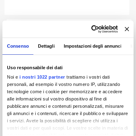
Archivio bilanci precedenti
Consenso
Dettagli
Impostazioni degli annunci
In
Bilancio 2023
Bilancio 2022
Uso responsabile dei dati
Noi e
i nostri 1022 partner
trattiamo i vostri dati
Bilancio 2021
Bilancio 2020
personali, ad esempio il vostro numero IP, utilizzando
tecnologie come i cookie per memorizzare e accedere
Bilancio 2019
Bilancio 2018
alle informazioni sul vostro dispositivo al fine di
pubblicare annunci e contenuti personalizzati, misurare
gli annunci e i contenuti, ricercare il pubblico e sviluppare
Bilancio 2017
Bilancio 2016
i servizi. Avete la possibilità di scegliere chi utilizza i
vostri dati e per quali scopi. Le vostre scelte in materia di
privacy sono applicabili solo su questa proprietà digitale